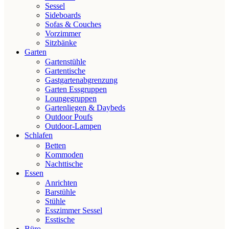
Sessel
Sideboards
Sofas & Couches
Vorzimmer
Sitzbänke
Garten
Gartenstühle
Gartentische
Gastgartenabgrenzung
Garten Essgruppen
Loungegruppen
Gartenliegen & Daybeds
Outdoor Poufs
Outdoor‑Lampen
Schlafen
Betten
Kommoden
Nachttische
Essen
Anrichten
Barstühle
Stühle
Esszimmer Sessel
Esstische
Büro