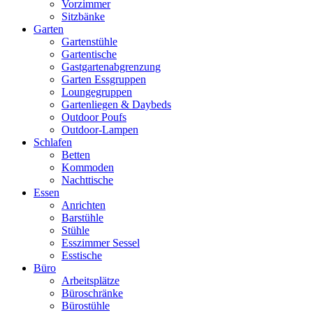
Vorzimmer
Sitzbänke
Garten
Gartenstühle
Gartentische
Gastgartenabgrenzung
Garten Essgruppen
Loungegruppen
Gartenliegen & Daybeds
Outdoor Poufs
Outdoor‑Lampen
Schlafen
Betten
Kommoden
Nachttische
Essen
Anrichten
Barstühle
Stühle
Esszimmer Sessel
Esstische
Büro
Arbeitsplätze
Büroschränke
Bürostühle