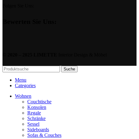
Folgen Sie Uns:
Bewerten Sie Uns:
© 2020 – 2025 LIMETTE
Interior Design & Möbel
Suche
Menu
Categories
Wohnen
Couchtische
Konsolen
Regale
Schränke
Sessel
Sideboards
Sofas & Couches