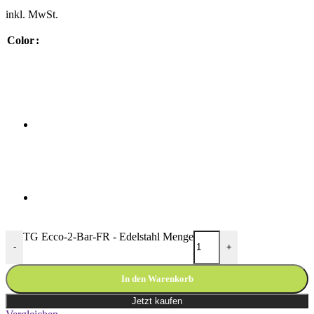
inkl. MwSt.
Color
TG Ecco-2-Bar-FR - Edelstahl Menge
-
+
In den Warenkorb
Jetzt kaufen