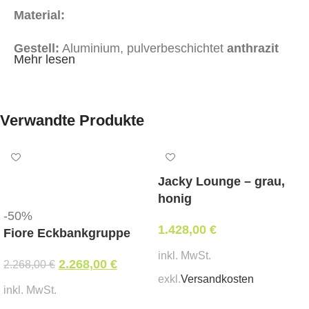
Material:
Gestell:
Aluminium, pulverbeschichtet
anthrazit
Mehr lesen
Bänder/Bespannung:
dunkelgrau
Kissen:
dunkelgrau
Verwandte Produkte
Set-Inhalt:
1× 2-Sitzer
Jacky Lounge – grau,
honig
2× Fauteuil (Sessel)
-50%
1.428,00
€
Fiore Eckbankgruppe
1× Couchtisch (CT)
inkl. MwSt.
2.268,00
€
2.268,00
€
exkl.
Versandkosten
Abmessungen:
inkl. MwSt.
In den Warenkorb