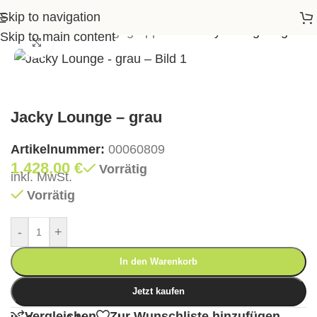
Skip to navigation
hop
>
Garten
>
Loungegruppen
>
Jacky Lounge – grau
Skip to main content
Klick zum Vergrößern
Jacky Lounge – grau
Artikelnummer:
00060809
1.428,00
€
Vorrätig
inkl. MwSt.
Vorrätig
-
+
In den Warenkorb
Jetzt kaufen
Vergleichen
Zur Wunschliste hinzufügen