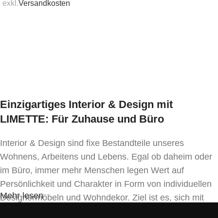
2er-Bank:
Breite 147 cm, Tiefe 67 cm, Sitzhöhe 44
exkl.
Versandkosten
cm, Gesamthöhe 83 cm
In den Warenkorb
Fauteuil:
Breite 69 cm, Tiefe 70 cm, Sitzhöhe 44
cm, Gesamthöhe 83 cm
Couchtisch:
Länge 110 cm, Tiefe 59 cm, Höhe 40
cm
Einzigartiges Interior & Design mit
Mindestbestellmenge
LIMETTE: Für Zuhause und Büro
1 Set
Interior & Design sind fixe Bestandteile unseres
Wohnens, Arbeitens und Lebens. Egal ob daheim oder
im Büro, immer mehr Menschen legen Wert auf
Persönlichkeit und Charakter in Form von individuellen
Mehr lesen
Designermöbeln und Wohndekor. Ziel ist es, sich mit
Einrichtung und Innendekoration – oft sogar in