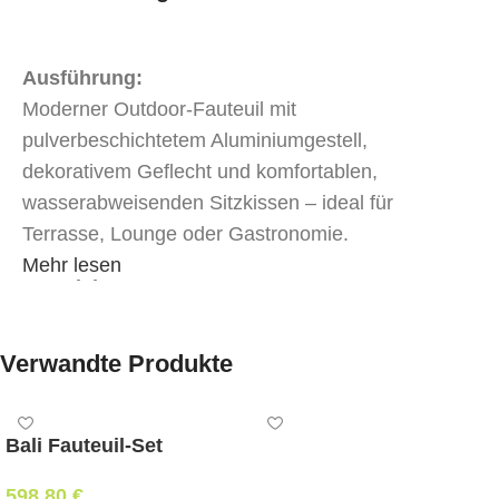
Ausführung:
Moderner Outdoor-Fauteuil mit
pulverbeschichtetem Aluminiumgestell,
dekorativem Geflecht und komfortablen,
wasserabweisenden Sitzkissen – ideal für
Terrasse, Lounge oder Gastronomie.
Mehr lesen
Material:
Gestell:
Aluminium, pulverbeschichtet
Verwandte Produkte
Geflecht:
hochwertiges Outdoor-Geflecht
Bali Fauteuil-Set
Kissen:
wasserabweisend
598,80
€