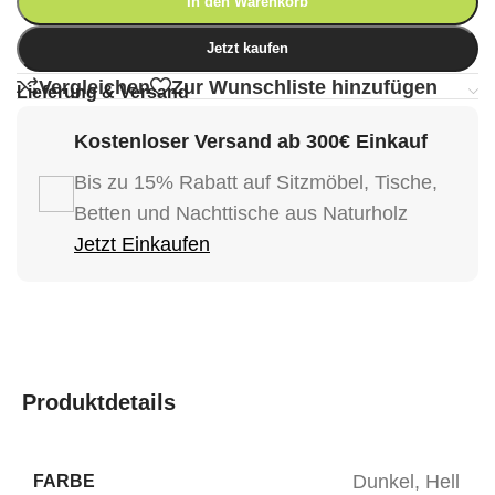
In den Warenkorb
Jetzt kaufen
Vergleichen
Zur Wunschliste hinzufügen
Lieferung & Versand
Kostenloser Versand ab 300€ Einkauf
Bis zu 15% Rabatt auf Sitzmöbel, Tische,
Betten und Nachttische aus Naturholz
Jetzt Einkaufen
Produktdetails
Dunkel
,
Hell
FARBE