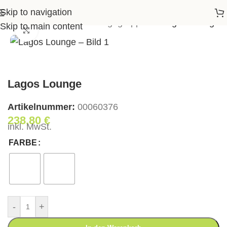
Skip to navigation
te
>
Shop
>
Garten
>
Loungegruppen
>
Lagos Lounge
Skip to main content
Klick zum Vergrößern
Lagos Lounge
Artikelnummer:
00060376
238,80
€
inkl. MwSt.
FARBE
-
+