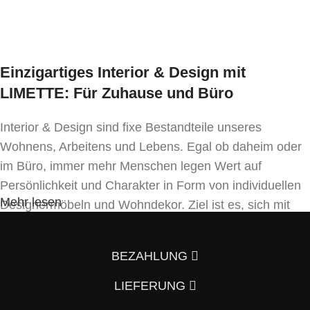
Mindestbestellmenge:
1 Set
Einzigartiges Interior & Design mit
LIMETTE: Für Zuhause und Büro
Interior & Design sind fixe Bestandteile unseres
Wohnens, Arbeitens und Lebens. Egal ob daheim oder
im Büro, immer mehr Menschen legen Wert auf
Persönlichkeit und Charakter in Form von individuellen
Mehr lesen
Designermöbeln und Wohndekor. Ziel ist es, sich mit
Einrichtung und Innendekoration – oft sogar in
Handfertigung und eigenen Designkonzepten folgend –
BEZAHLUNG
von der Masse abzuheben.
LIEFERUNG
Wenn auch Sie so denken und Ihre Wohnung vom