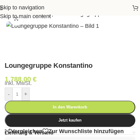
Skip to navigation
Garten
>
Loungegruppen
>
Loungegruppe Konstantino
Skip to main content
Klick zum Vergrößern
Loungegruppe Konstantino
1.788,00
€
inkl. MwSt.
-
+
In den Warenkorb
Jetzt kaufen
Vergleichen
Zur Wunschliste hinzufügen
Lieferung & Versand