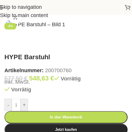
Skip to navigation
tartseite
>
Shop
>
Essen
>
Barstühle
>
HYPE Barstuhl
Skip to main content
Klick zum Vergrößern
-5%
HYPE Barstuhl
Artikelnummer:
200700760
548,63
€
577,50
€
Vorrätig
inkl. MwSt.
Vorrätig
-
+
In den Warenkorb
Jetzt kaufen