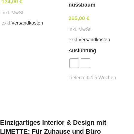
124,00
€
nussbaum
inkl. MwSt.
265,00
€
exkl.
Versandkosten
inkl. MwSt.
In den Warenkorb
exkl.
Versandkosten
Ausführung
Lieferzeit:
4-5 Wochen
Ausführung wählen
Einzigartiges Interior & Design mit
LIMETTE: Für Zuhause und Büro