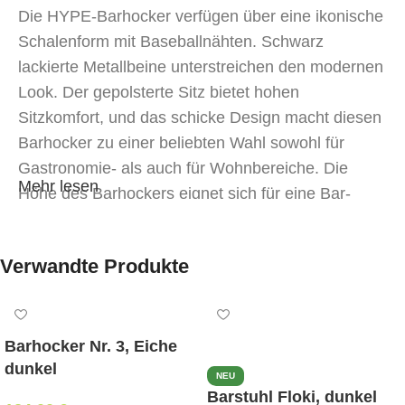
Die HYPE-Barhocker verfügen über eine ikonische
Schalenform mit Baseballnähten. Schwarz
lackierte Metallbeine unterstreichen den modernen
Look. Der gepolsterte Sitz bietet hohen
Sitzkomfort, und das schicke Design macht diesen
Barhocker zu einer beliebten Wahl sowohl für
Gastronomie- als auch für Wohnbereiche. Die
Mehr lesen
Höhe des Barhockers eignet sich für eine Bar-
oder Thekenhöhe von etwa 100 cm.
DIE HYPE-KOLLEKTION besteht aus Stühlen,
Verwandte Produkte
Armlehnstühlen, Bänken, Barhockern,
Thekenhockern und Bürostühlen.
Barhocker Nr. 3, Eiche
dunkel
NEU
Barstuhl Floki, dunkel