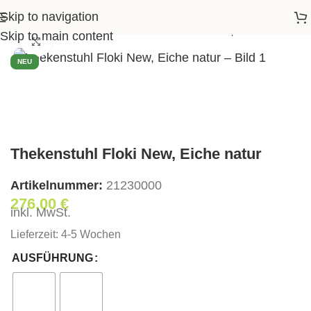
Skip to navigation
ssen
>
Barstühle
>
Thekenstuhl Floki New, Eiche natur
Skip to main content
Klick zum Vergrößern
NEU
Thekenstuhl Floki New, Eiche natur
Artikelnummer:
21230000
276,00
€
inkl. MwSt.
Lieferzeit:
4-5 Wochen
AUSFÜHRUNG