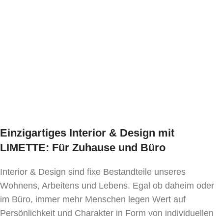
die Form, und es wirkt filigran.
Einsatzbereiche
Als
Barstuhl für Kücheninsel
eignet sich der
Floki New für Frühstück, Kaffee und Gespräche. Er
passt auch an Thekenplätze im offenen
Wohnraum. Außerdem eignet er sich für stilvolle
Gästesituationen, weil er Komfort und Optik
verbindet. Optional ergänzt ein Fußstützenschutz
aus Edelstahl die Funktion. So schützt du stark
Einzigartiges Interior & Design mit
genutzte Bereiche zusätzlich.
LIMETTE: Für Zuhause und Büro
Barstuhl für Kücheninsel:
Der Floki New
Interior & Design sind fixe Bestandteile unseres
kombiniert Komfort, Design und Stabilität. Deshalb
Wohnens, Arbeitens und Lebens. Egal ob daheim oder
eignet er sich perfekt für Kücheninseln und
im Büro, immer mehr Menschen legen Wert auf
Thekenhöhe.
Persönlichkeit und Charakter in Form von individuellen