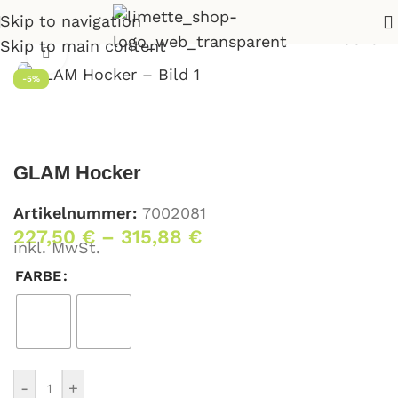
Skip to navigation
Wohnen
>
Sessel für Wohnzimmer
>
GLAM Hocker
Skip to main content
Klick zum Vergrößern
-5%
GLAM Hocker
Artikelnummer:
7002081
227,50
€
–
315,88
€
inkl. MwSt.
FARBE
-
+