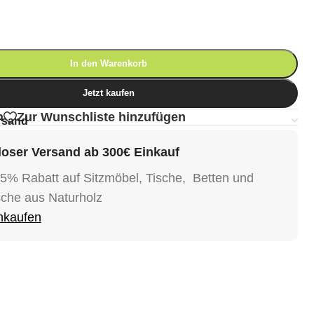
In den Warenkorb
Jetzt kaufen
n
Zur Wunschliste hinzufügen
rsand
oser Versand ab 300€ Einkauf
15% Rabatt auf Sitzmöbel, Tische, Betten und
sche aus Naturholz
inkaufen