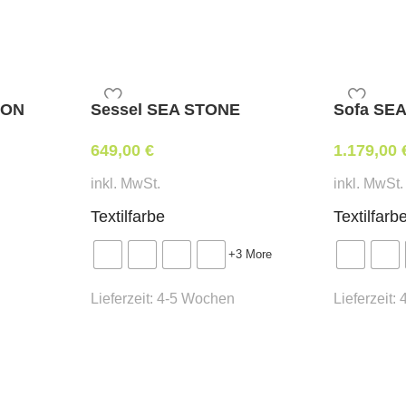
100 % Polyester in 18 Farb
Lichtechtheit 6
UV-Schutz 80
Gewicht 180 g/m²
ZON
Sessel SEA STONE
Sofa SE
Wassersäule: ca. 500 mm
649,00
€
1.179,00
Bezug abnehmbar
Größen/Eigenschaften:
inkl. MwSt.
inkl. MwSt.
Textilfarbe
Textilfarb
Größe – Bezug
+3 More
Lieferzeit:
4-5 Wochen
Lieferzeit:
Stock Ø
Windventil Standard