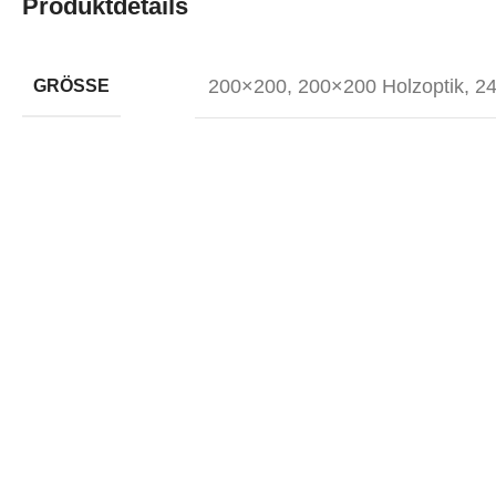
Produktdetails
200×200
,
200×200 Holzoptik
,
2
GRÖSSE