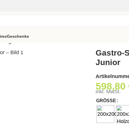
ires
Geschenke
-Magic Junior
Gastro-
Junior
Artikelnumm
598,80
inkl. MwSt.
GRÖSSE