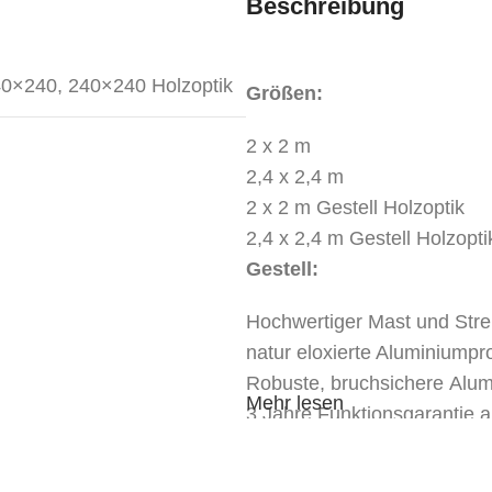
Beschreibung
40×240
,
240×240 Holzoptik
Größen:
2 x 2 m
2,4 x 2,4 m
2 x 2 m Gestell Holzoptik
2,4 x 2,4 m Gestell Holzopti
Gestell:
Hochwertiger Mast und Stre
natur eloxierte Aluminiumpro
Robuste, bruchsichere Alum
Mehr lesen
3 Jahre Funktionsgarantie a
keine bruchanfälligen Kunsts
Bezug: