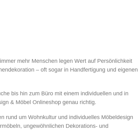
243 cm
243 cm
243 cm
243 cm
205 cm
185 cm
92 cm
92 cm
, immer mehr Menschen legen Wert auf Persönlichkeit
nnendekoration – oft sogar in Handfertigung und eigenen
4,5 kg
6,7 kg
 bis hin zum Büro mit einem individuellen und in
40 kg
50 kg
sign & Möbel Onlineshop genau richtig.
en rund um Wohnkultur und individuelles Möbeldesign
rmöbeln, ungewöhnlichen Dekorations- und