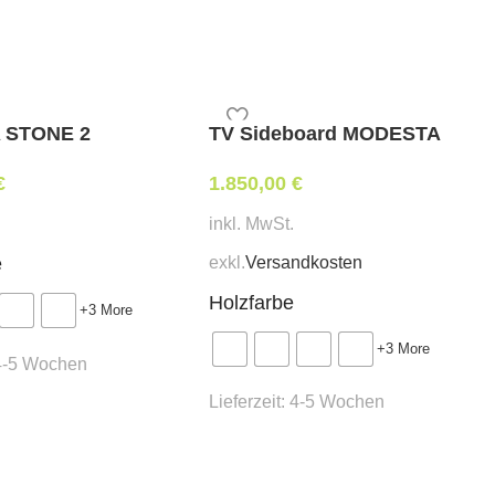
en verfügbar
A STONE 2
TV Sideboard MODESTA
€
1.850,00
€
inkl. MwSt.
exkl.
Versandkosten
e
200×200 cm 4 tlg.
300×300
cm 8 tlg.
Holzfarbe
+3 More
+3 More
4-5 Wochen
40 mm
50 mm
Lieferzeit:
4-5 Wochen
nein
nein