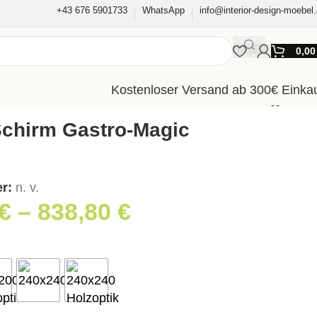
+43 676 5901733
WhatsApp
info@interior-design-moebel.
0,0
Kostenloser Versand ab 300€ Einka
Schirm Gastro-Magic
er:
n. v.
€
–
838,80
€