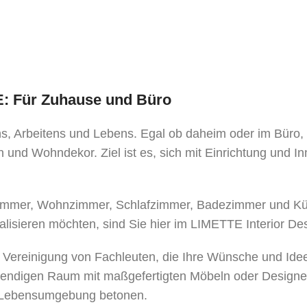
Gesamthöhe
geschlossen
Gesamthöhe offen
Durchgangshöhe
TE: Für Zuhause und Büro
Schließhöhe
ens, Arbeitens und Lebens. Egal ob daheim oder im Büro
 und Wohndekor. Ziel ist es, sich mit Einrichtung und I
Gewicht
mer, Wohnzimmer, Schlafzimmer, Badezimmer und Küche
Mindestgewicht
alisieren möchten, sind Sie hier im LIMETTE Interior De
Sockel
e Vereinigung von Fachleuten, die Ihre Wünsche und Ide
bendigen Raum mit maßgefertigten Möbeln oder Designe
er Lebensumgebung betonen.