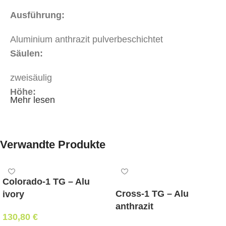
Ausführung:
Aluminium anthrazit pulverbeschichtet
Säulen:
zweisäulig
Höhe:
Mehr lesen
72 cm
maximale Tischplattengröße:
Verwandte Produkte
Breite 80 cm x Länge 120 cm
mit Klappmechanismus:
Colorado-1 TG – Alu
ja
Cross-1 TG – Alu
ivory
anthrazit
Mindestbestellmenge:
130,80
€
1 Stk.