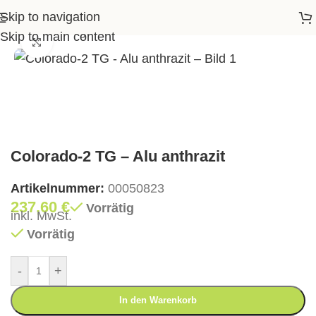
Skip to navigation
Garten
>
Tischgestelle
>
Colorado-2 TG – Alu anthrazit
Skip to main content
Klick zum Vergrößern
Colorado-2 TG – Alu anthrazit
Artikelnummer:
00050823
237,60
€
Vorrätig
inkl. MwSt.
Vorrätig
-
+
In den Warenkorb