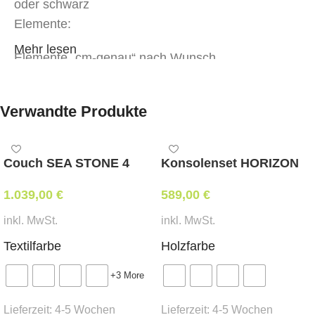
oder schwarz
Elemente:
Mehr lesen
Elemente „cm-genau“ nach Wunsch
Lehne:
Verwandte Produkte
glatt
Bezug:
Couch SEA STONE 4
Konsolenset HORIZON
Stoff oder Kunstleder in Objektqualität der
Kat. MER-1
1.039,00
€
589,00
€
Stoff oder Kunstleder in Objektqualität der
inkl. MwSt.
inkl. MwSt.
Kat. MER-2
Textilfarbe
Holzfarbe
tapeziert mit Ihrem beigestelltem Eigenbezug
Abmessungen:
+3 More
Lieferzeit:
4-5 Wochen
Lieferzeit:
4-5 Wochen
Breite nach Wunsch, Tiefe 73 cm, Sitzhöhe 44 cm,