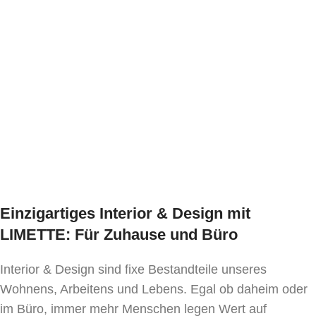
Gesamthöhe 81 cm
Ausführung wählen
Ausführung wählen
Hinweis:
Elemente unter 1 lfm haben den Preis von einem
Laufmeter
Rückseite wie Vorderseite tapeziert
Stoffbedarf:
3 lfm pro lfm-Bank
Lieferzeit:
ca.
6 Wochen
Einzigartiges Interior & Design mit
LIMETTE: Für Zuhause und Büro
Interior & Design sind fixe Bestandteile unseres
Wohnens, Arbeitens und Lebens. Egal ob daheim oder
im Büro, immer mehr Menschen legen Wert auf