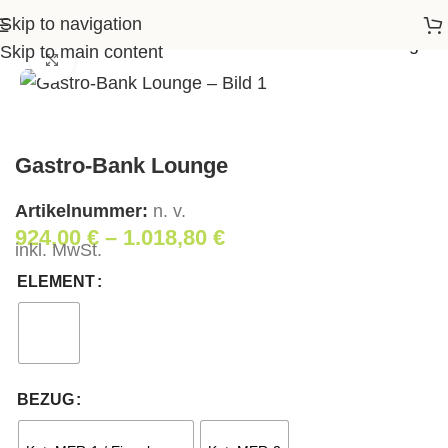
Skip to navigation
Startseite
>
Shop
>
Wohnen
>
Gastro-Bank Lounge
Skip to main content
Klick zum Vergrößern
Gastro-Bank Lounge
Artikelnummer:
n. v.
924,00
€
–
1.018,80
€
inkl. MwSt.
ELEMENT
BEZUG