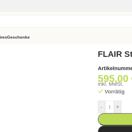
ires
Geschenke
FLAIR S
Artikelnumm
595,00
inkl. MwSt.
Vorrätig
-
+