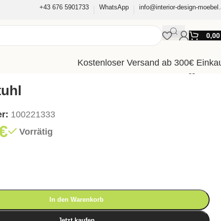
+43 676 5901733
WhatsApp
info@interior-design-moebel.
0,0
Kostenloser Versand ab 300€ Einka
tuhl
er:
100221333
€
Vorrätig
In den Warenkorb
Jetzt kaufen