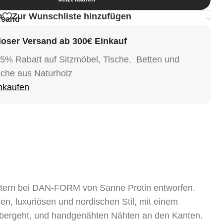
n
Zur Wunschliste hinzufügen
rsand
oser Versand ab 300€ Einkauf
15% Rabatt auf Sitzmöbel, Tische, Betten und
sche aus Naturholz
inkaufen
ntern bei DAN-FORM von Sanne Protin entworfen.
n, luxuriösen und nordischen Stil, mit einem
übergeht, und handgenähten Nähten an den Kanten.