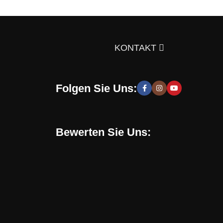
ts über die Auswahl von Möbeln, Dekorationsmaterialien
gen Sie sich doch selbst davon!
KONTAKT
Folgen Sie Uns:
 moderne und stilvolle Lösungen, die Sie zur Schaffung
hen zu entwickeln. Sie erhalten speziell für Sie
Bewerten Sie Uns:
Online-Shop verwenden. Mit uns können Sie eine
en, sondern auch eine gesunde Umgebung in Ihrem