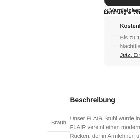
Vergleiche
Lieferung & Ve
Kostenl
Bis zu 
Nachtti
Jetzt E
Beschreibung
Unser FLAIR-Stuhl wurde i
Braun
FLAIR vereint einen moderne
Rücken, der in Armlehnen 