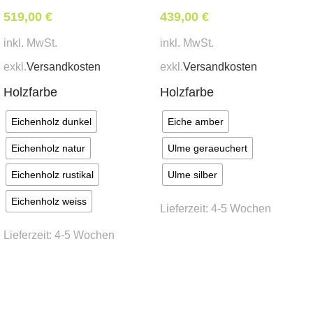
tapeziert mit Ihrem beigestelltem Eigenbezug
519,00
€
439,00
€
Abmessungen:
inkl. MwSt.
inkl. MwSt.
Fauteuil:
exkl.
Versandkosten
exkl.
Versandkosten
Breite 71 cm, Tiefe 62 cm, Sitzhöhe 48 cm,
Holzfarbe
Holzfarbe
Gesamthöhe 76 cm
2er Sofa:
Eichenholz dunkel
Eiche amber
Breite 123 cm, Tiefe 62 cm, Sitzhöhe 48 cm,
Eichenholz natur
Ulme geraeuchert
Gesamthöhe 76 cm
3er Sofa:
Eichenholz rustikal
Ulme silber
Breite 175 cm, Tiefe 62 cm, Sitzhöhe 48 cm,
Eichenholz weiss
Lieferzeit:
4-5 Wochen
Gesamthöhe 76 cm
Mindestbestellmenge:
Lieferzeit:
4-5 Wochen
Ausführung wählen
Ausführung wählen
Fauteuil: 2 Stk.
2er Sofa: 1 Stk.
3er Sofa: 1 Stk.