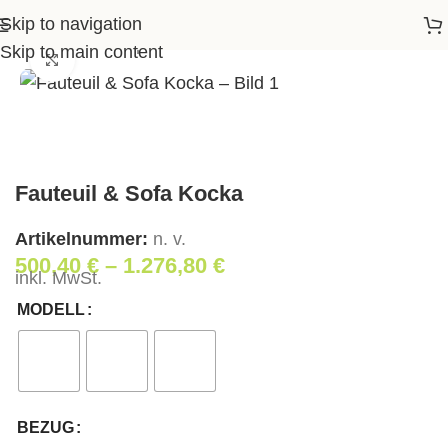
Skip to navigation
Startseite
>
Shop
>
Wohnen
>
Fauteuil & Sofa Kocka
Skip to main content
Klick zum Vergrößern
Fauteuil & Sofa Kocka
Artikelnummer:
n. v.
500,40
€
–
1.276,80
€
inkl. MwSt.
MODELL
BEZUG