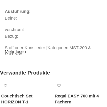
Ausführung:
Beine:
verchromt
Bezug:
Stoff oder Kunstleder [Kategorien MST-200 &
Mehr lesen
MST-300]
Stoff oder Kunstleder [
Kategorie MST-400]
Stoff oder Kunstleder [
Kategorie MST-600]
Verwandte Produkte
Stoff oder Kunstleder in Objektqualität der Kat.
MER-1
Stoff oder Kunstleder in Objektqualität der Kat.
MER-2
Couchtisch Set
Regal EASY 700 mit 4
Weißpolsterung
HORIZON T-1
Fächern