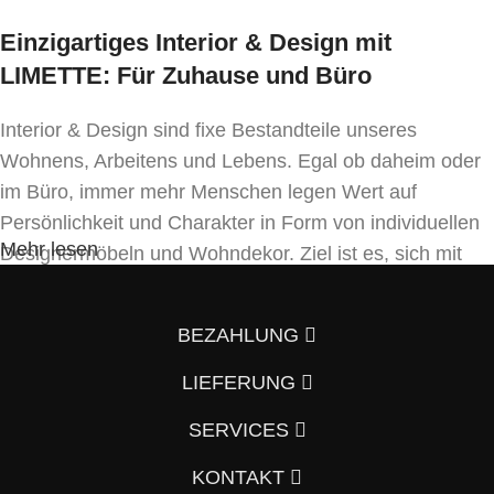
Stoffbedarf:
(für Weißpolsterung / beigestellten
Einzigartiges Interior & Design mit
Bezug)
LIMETTE: Für Zuhause und Büro
Fauteuil: 3,9 lfm
Interior & Design sind fixe Bestandteile unseres
2er Sofa: 6,9 lfm
Wohnens, Arbeitens und Lebens. Egal ob daheim oder
3er Sofa: 8,2 lfm
im Büro, immer mehr Menschen legen Wert auf
Lieferzeit:
Persönlichkeit und Charakter in Form von individuellen
ca.
6 Wochen
Mehr lesen
Designermöbeln und Wohndekor. Ziel ist es, sich mit
Downloads:
Einrichtung und Innendekoration – oft sogar in
Handfertigung und eigenen Designkonzepten folgend –
Fotos
BEZAHLUNG
von der Masse abzuheben.
LIEFERUNG
Wenn auch Sie so denken und Ihre Wohnung vom
Vorzimmer, Wohnzimmer, Schlafzimmer, Badezimmer
SERVICES
und Küche bis hin zum Büro mit einem individuellen und
KONTAKT
in Österreich unvergleichlichen Innenraumkonzept