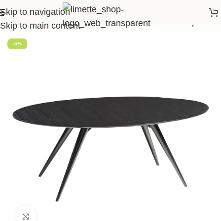
Skip to navigation
te
>
Shop
>
Essen
>
Esstische
>
ECLIPSE Tischplatte
Skip to main content
-5%
Klick zum Vergrößern