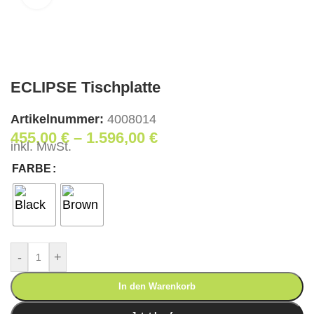
ECLIPSE Tischplatte
Artikelnummer:
4008014
455,00
€
–
1.596,00
€
inkl. MwSt.
FARBE
-
+
In den Warenkorb