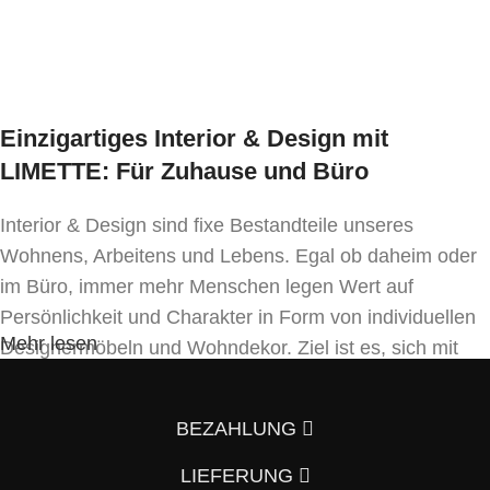
Einzigartiges Interior & Design mit
LIMETTE: Für Zuhause und Büro
Interior & Design sind fixe Bestandteile unseres
Wohnens, Arbeitens und Lebens. Egal ob daheim oder
im Büro, immer mehr Menschen legen Wert auf
Persönlichkeit und Charakter in Form von individuellen
Mehr lesen
Designermöbeln und Wohndekor. Ziel ist es, sich mit
Einrichtung und Innendekoration – oft sogar in
Handfertigung und eigenen Designkonzepten folgend –
BEZAHLUNG
von der Masse abzuheben.
LIEFERUNG