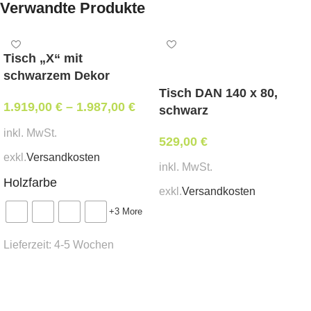
Verwandte Produkte
anbringen, da die Tischplatte auf Metall-Schienen
sitzt, die ein müheloses Auseinanderziehen
ermöglichen. Sie werden durch versteckte Zapfen
Tisch „X“ mit
innerhalb der Tischplatte und kleine Schlösser
schwarzem Dekor
unter dem Tisch gehalten. Die Erweiterungsplatten
Tisch DAN 140 x 80,
1.919,00
€
–
1.987,00
€
werden separat vom Tisch aufbewahrt.
schwarz
Bitte beachten Sie, dass die Beine separat bestellt
inkl. MwSt.
529,00
€
werden.
exkl.
Versandkosten
inkl. MwSt.
Holzfarbe
exkl.
Versandkosten
+3 More
In den Warenkorb
Lieferzeit:
4-5 Wochen
Ausführung wählen