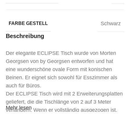
Schwarz
FARBE GESTELL
Beschreibung
Der elegante ECLIPSE Tisch wurde von Morten
Georgsen von by Georgsen entworfen und hat
eine wunderschöne ovale Form mit konischen
Beinen. Er eignet sich sowohl für Esszimmer als
auch für Büros.
Der ECLIPSE Tisch wird mit 2 Erweiterungsplatten
geliefert, die die Tischlänge von 2 auf 3 Meter
Mehr lesen
verlängern. Wenn er vollständig ausgezogen ist,
finden 12-14 Stühle Platz.
Die Erweiterungsplatten lassen sich problemlos