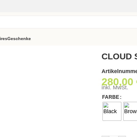
ires
Geschenke
CLOUD S
Artikelnumm
280,00
inkl. MwSt.
FARBE