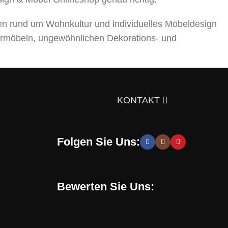
en rund um Wohnkultur und individuelles Möbeldesign
rmöbeln, ungewöhnlichen Dekorations- und
ts über die Auswahl von Möbeln, Dekorationsmaterialien
gen Sie sich doch selbst davon!
KONTAKT
Folgen Sie Uns:
 moderne und stilvolle Lösungen, die Sie zur Schaffung
hen zu entwickeln. Sie erhalten speziell für Sie
Bewerten Sie Uns:
Online-Shop verwenden. Mit uns können Sie eine