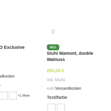
LO Exclusive
NEU
Stuhl Mamont, dunkle
Walnuss
250,00
€
ndkosten
inkl. MwSt.
e
exkl.
Versandkosten
+1 More
Textilfarbe