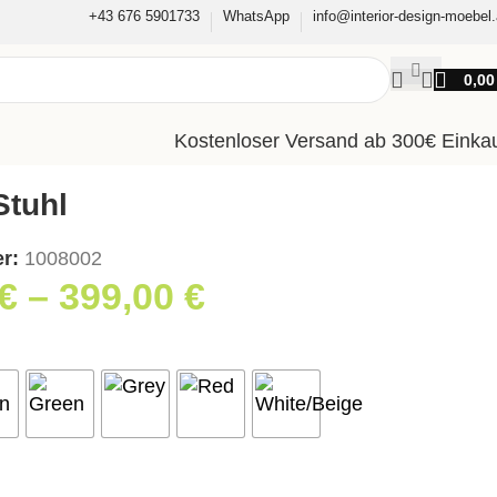
+43 676 5901733
WhatsApp
info@interior-design-moebel.
0,0
Kostenloser Versand ab 300€ Einka
tuhl
er:
1008002
€
–
399,00
€