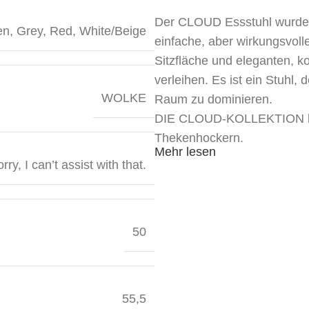
Der CLOUD Essstuhl wurde 
en
,
Grey
,
Red
,
White/Beige
einfache, aber wirkungsvol
Sitzfläche und eleganten, k
verleihen. Es ist ein Stuhl,
WOLKE
Raum zu dominieren.
DIE CLOUD-KOLLEKTION bes
Thekenhockern.
Mehr lesen
rry, I can’t assist with that.
50
55,5