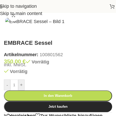
Skip to navigation
artseite
>
Shop
>
Essen
>
Stühle
>
EMBRACE Sessel
Skip to main content
Klick zum Vergrößern
EMBRACE Sessel
Artikelnummer:
100801562
350,00
€
Vorrätig
inkl. MwSt.
Vorrätig
-
+
In den Warenkorb
Jetzt kaufen
Vergleichen
Zur Wunschliste hinzufügen