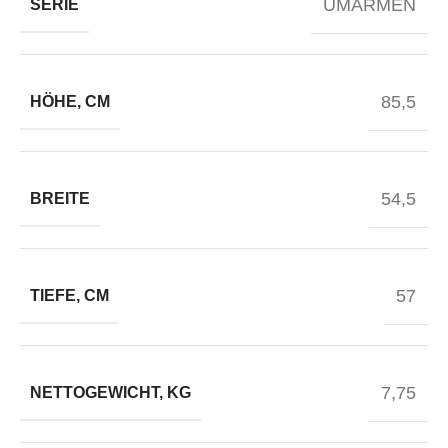
UMARMEN
SERIE
85,5
HÖHE, CM
54,5
BREITE
57
TIEFE, CM
7,75
NETTOGEWICHT, KG