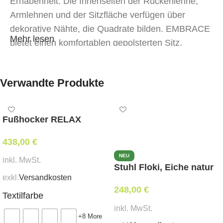
Erhabenheit. Die Innenseiten der Rückenlehne,
Armlehnen und der Sitzfläche verfügen über
dekorative Nähte, die Quadrate bilden. EMBRACE
Mehr lesen
bietet einen komfortablen gepolsterten Sitz.
DIE EMBRACE KOLLEKTION umfasst
Esszimmerstühle, Bänke und Lounge-Sessel.
Verwandte Produkte
Fußhocker RELAX
438,00
€
NEU
inkl. MwSt.
Stuhl Floki, Eiche natur
exkl.
Versandkosten
248,00
€
Textilfarbe
inkl. MwSt.
+8 More