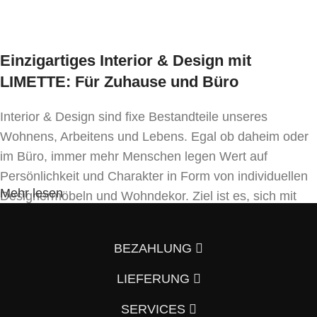
Einzigartiges Interior & Design mit
LIMETTE: Für Zuhause und Büro
Interior & Design sind fixe Bestandteile unseres
Wohnens, Arbeitens und Lebens. Egal ob daheim oder
im Büro, immer mehr Menschen legen Wert auf
Persönlichkeit und Charakter in Form von individuellen
Mehr lesen
Designermöbeln und Wohndekor. Ziel ist es, sich mit
Einrichtung und Innendekoration – oft sogar in
Handfertigung und eigenen Designkonzepten folgend –
BEZAHLUNG
von der Masse abzuheben.
LIEFERUNG
Wenn auch Sie so denken und Ihre Wohnung vom
Vorzimmer, Wohnzimmer, Schlafzimmer, Badezimmer
SERVICES