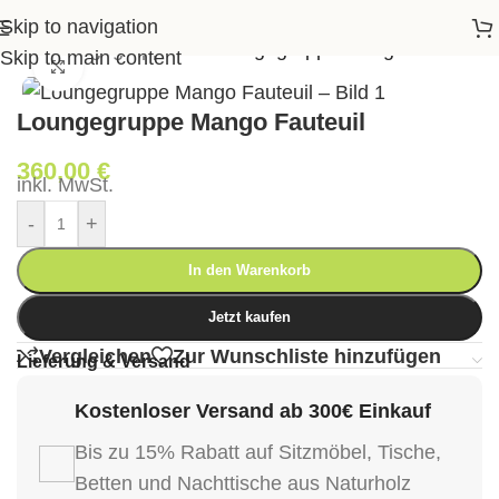
Skip to navigation
ten
>
Loungegruppen
>
Loungegruppe Mango Fauteuil
Skip to main content
Klick zum Vergrößern
Loungegruppe Mango Fauteuil
360,00
€
inkl. MwSt.
-
+
In den Warenkorb
Jetzt kaufen
Vergleichen
Zur Wunschliste hinzufügen
Lieferung & Versand
Kostenloser Versand ab 300€ Einkauf
Bis zu 15% Rabatt auf Sitzmöbel, Tische,
Betten und Nachttische aus Naturholz