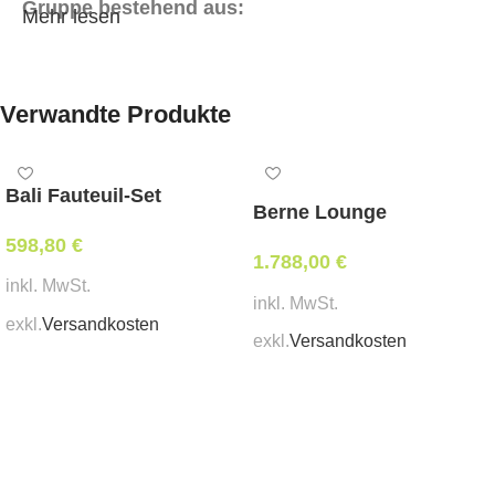
Gruppe bestehend aus:
Mehr lesen
1* 2er Bank
2* Fauteuil
Verwandte Produkte
2* Couchtisch
Abmessungen:
Bali Fauteuil-Set
Mindestbestellmenge:
Berne Lounge
1 Stk.
598,80
€
1.788,00
€
inkl. MwSt.
inkl. MwSt.
exkl.
Versandkosten
exkl.
Versandkosten
In den Warenkorb
In den Warenkorb