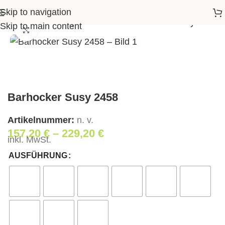
Skip to navigation
Startseite
>
Shop
>
Wohnen
>
Barhocker Susy 2458
Skip to main content
Klick zum Vergrößern
Barhocker Susy 2458
Artikelnummer:
n. v.
157,20
€
–
229,20
€
inkl. MwSt.
AUSFÜHRUNG