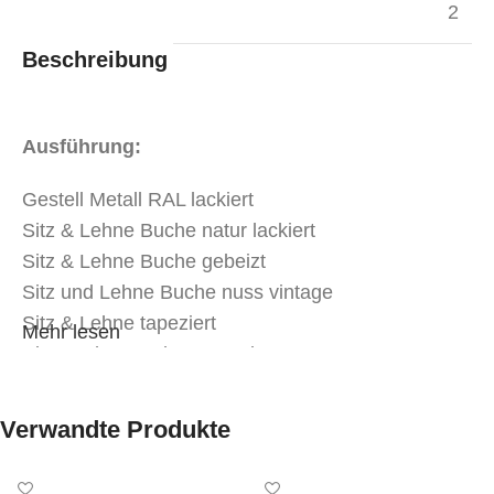
2
Beschreibung
Ausführung:
Gestell Metall RAL lackiert
Sitz & Lehne Buche natur lackiert
Sitz & Lehne Buche gebeizt
Sitz und Lehne Buche nuss vintage
Sitz & Lehne tapeziert
Mehr lesen
Sitz Buche & Lehne tapeziert
Bezug:
Verwandte Produkte
Stoff oder Kunstleder in Objektqualität in der Kat.
MER-1