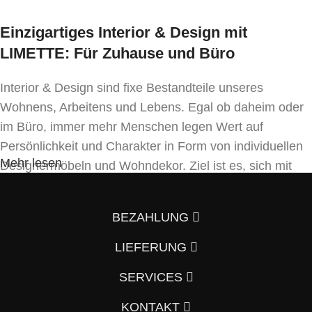
4 Stk.
Einzigartiges Interior & Design mit
LIMETTE: Für Zuhause und Büro
Stoffbedarf:
(für Weißpolsterung / beigestellten
Bezug)
Interior & Design sind fixe Bestandteile unseres
0,4 lfm
Wohnens, Arbeitens und Lebens. Egal ob daheim oder
Lieferzeit:
im Büro, immer mehr Menschen legen Wert auf
ca. 6 – 7
Wochen
Persönlichkeit und Charakter in Form von individuellen
Mehr lesen
Designermöbeln und Wohndekor. Ziel ist es, sich mit
Einrichtung und Innendekoration – oft sogar in
Handfertigung und eigenen Designkonzepten folgend –
BEZAHLUNG
von der Masse abzuheben.
LIEFERUNG
Wenn auch Sie so denken und Ihre Wohnung vom
Vorzimmer, Wohnzimmer, Schlafzimmer, Badezimmer
SERVICES
und Küche bis hin zum Büro mit einem individuellen und
KONTAKT