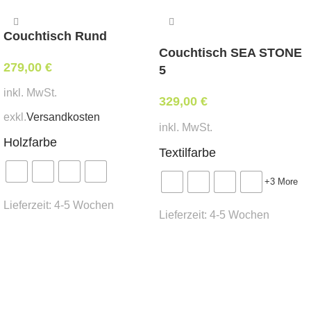
Esche gebleicht 28 oder schwarz 159
Ausführung:
Couchtisch Rund
Couchtisch SEA STONE
279,00
€
Sitz & Lehne tapeziert
5
Bezug:
inkl. MwSt.
329,00
€
exkl.
Versandkosten
Stoff oder Kunstleder in Objektqualität in der Kat.
inkl. MwSt.
MER-1
Holzfarbe
Textilfarbe
Stoff oder Kunstleder in Objektqualität der Kat.
MER-2
+3 More
Weißpolsterung
Lieferzeit:
4-5 Wochen
Lieferzeit:
4-5 Wochen
tapeziert mit beigestelltem Eigenbezug
Ausführung wählen
Abmessungen:
Ausführung wählen
Breite 45 cm, Tiefe 47 cm, Sitzhöhe 74 cm,
Gesamthöhe 109 cm
Mindestbestellmenge: