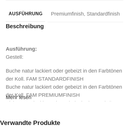
Premiumfinish
,
Standardfinish
AUSFÜHRUNG
Beschreibung
Ausführung:
Gestell:
Buche natur lackiert oder gebeizt in den Farbtönen
der Koll. FAM STANDARDFINISH
Buche natur lackiert oder gebeizt in den Farbtönen
der Koll. FAM PREMIUMFINISH
Mehr lesen
Eiche natur lackiert oder gebeizt in den Farbtönen
der Koll. FAM STANDARDFINISH
Eiche natur lackiert oder gebeizt in den Farbtönen
Verwandte Produkte
der Koll. FAM PREMIUMFINISH