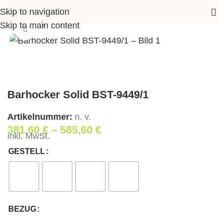
Skip to navigation
seite
>
Shop
>
Wohnen
>
Barhocker Solid BST-9449/1
Skip to main content
Klick zum Vergrößern
Barhocker Solid BST-9449/1
Artikelnummer:
n. v.
381,60
€
–
585,60
€
inkl. MwSt.
GESTELL
BEZUG