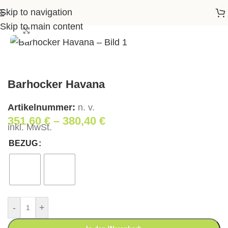
Skip to navigation
Startseite
>
Shop
>
Wohnen
>
Barhocker Havana
Skip to main content
Klick zum Vergrößern
Barhocker Havana
Artikelnummer:
n. v.
351,60
€
–
380,40
€
inkl. MwSt.
BEZUG
-
+