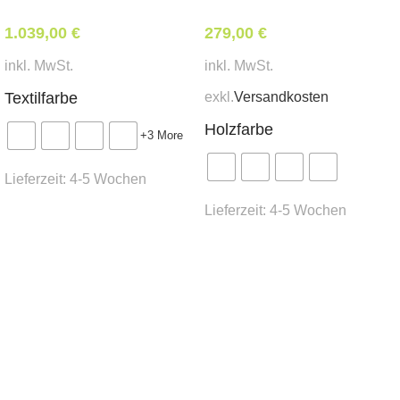
Gesamthöhe 112 cm
1.039,00
€
279,00
€
Mindestbestellmenge:
inkl. MwSt.
inkl. MwSt.
6 Stk.
exkl.
Versandkosten
Textilfarbe
Lieferzeit:
Holzfarbe
ca. 8
Wochen
+3 More
Lieferzeit:
4-5 Wochen
Lieferzeit:
4-5 Wochen
Ausführung wählen
Ausführung wählen