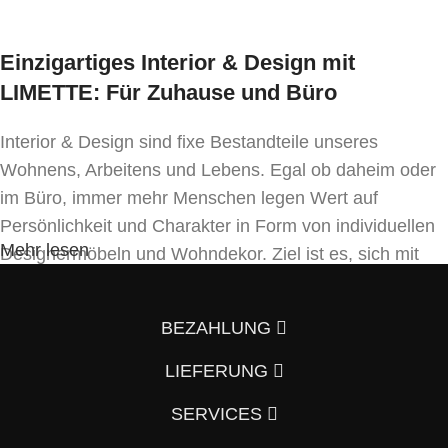
Einzigartiges Interior & Design mit
LIMETTE: Für Zuhause und Büro
Interior & Design sind fixe Bestandteile unseres
Wohnens, Arbeitens und Lebens. Egal ob daheim oder
im Büro, immer mehr Menschen legen Wert auf
Persönlichkeit und Charakter in Form von individuellen
Mehr lesen
Designermöbeln und Wohndekor. Ziel ist es, sich mit
Einrichtung und Innendekoration – oft sogar in
Handfertigung und eigenen Designkonzepten folgend –
BEZAHLUNG
von der Masse abzuheben.
LIEFERUNG
Wenn auch Sie so denken und Ihre Wohnung vom
Vorzimmer, Wohnzimmer, Schlafzimmer, Badezimmer
SERVICES
und Küche bis hin zum Büro mit einem individuellen und