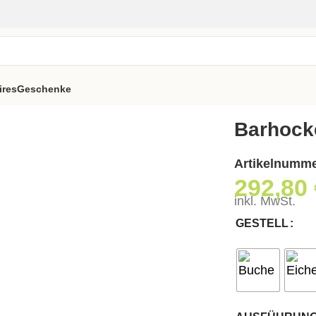
ires
Geschenke
T
Barhock
Artikelnumm
292,80
inkl. MwSt.
GESTELL