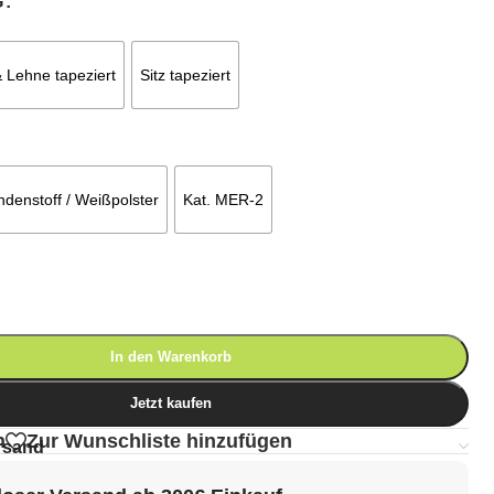
G
& Lehne tapeziert
Sitz tapeziert
denstoff / Weißpolster
Kat. MER-2
In den Warenkorb
Jetzt kaufen
n
Zur Wunschliste hinzufügen
rsand