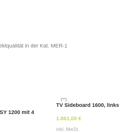
ektqualität in der Kat. MER-1
ektqualität der Kat. MER-2
 Eigenbezug
 Sitzhöhe 75 cm, Gesamthöhe 109 cm
TV Sideboard 1600, links
SY 1200 mit 4
1.861,00
€
rung / beigestellten Bezug)
inkl. MwSt.