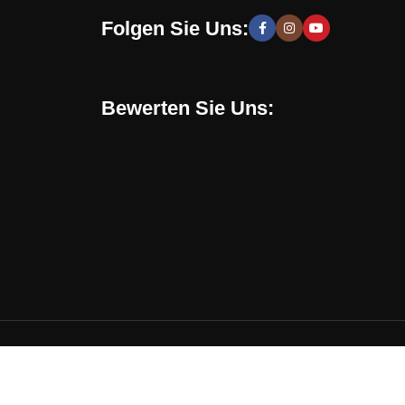
Folgen Sie Uns:
 moderne und stilvolle Lösungen, die Sie zur Schaffung
hen zu entwickeln. Sie erhalten speziell für Sie
Bewerten Sie Uns:
Online-Shop verwenden. Mit uns können Sie eine
en, sondern auch eine gesunde Umgebung in Ihrem
chrichten, Trends und Aktionen informiert. Verpassen
 Trend liegen, Ihr perfektes Design kreieren und Ihr