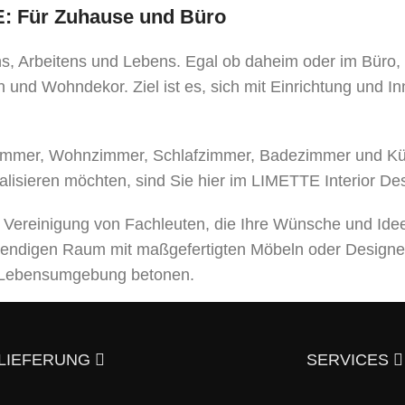
TE: Für Zuhause und Büro
ens, Arbeitens und Lebens. Egal ob daheim oder im Büro
 und Wohndekor. Ziel ist es, sich mit Einrichtung und I
mer, Wohnzimmer, Schlafzimmer, Badezimmer und Küche
alisieren möchten, sind Sie hier im LIMETTE Interior De
e Vereinigung von Fachleuten, die Ihre Wünsche und Ide
bendigen Raum mit maßgefertigten Möbeln oder Designe
er Lebensumgebung betonen.
leistungen an, von der Entwicklung eines Designprojek
usgezeichneter Qualität – und trotzdem günstig.
Überzeu
LIEFERUNG
SERVICES
aktieren?