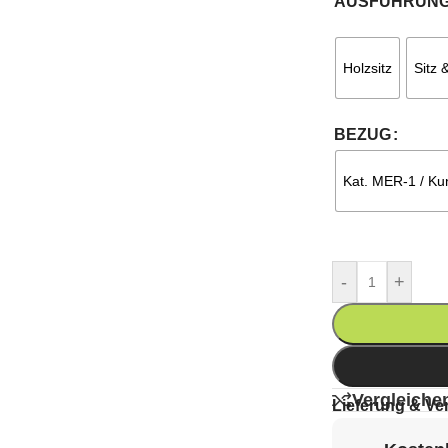
AUSFÜHRUN
Holzsitz
Sitz 
BEZUG
Kat. MER-1 / Kun
-
+
Vergleiche
Lieferung & Ve