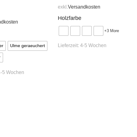
exkl.
Versandkosten
Holzfarbe
ndkosten
+3 More
Lieferzeit:
4-5 Wochen
t. MER-1
er
Ulme geraeuchert
r
4-5 Wochen