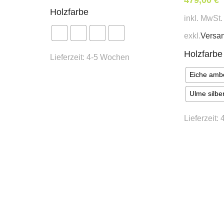
0,4 lfm Sitz
Holzfarbe
inkl. MwSt.
0,7 lfm Sitz & Lehne
exkl.
Versa
Lieferzeit:
ca. 6 – 8 Wochen
Holzfarbe
Lieferzeit:
4-5 Wochen
* Preis ident wie Bezug Ka
Eiche amb
Ulme silbe
Lieferzeit: