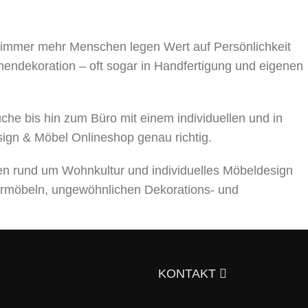
, immer mehr Menschen legen Wert auf Persönlichkeit
nnendekoration – oft sogar in Handfertigung und eigenen
 bis hin zum Büro mit einem individuellen und in
sign & Möbel Onlineshop genau richtig.
en rund um Wohnkultur und individuelles Möbeldesign
rmöbeln, ungewöhnlichen Dekorations- und
ts über die Auswahl von Möbeln, Dekorationsmaterialien
gen Sie sich doch selbst davon!
KONTAKT