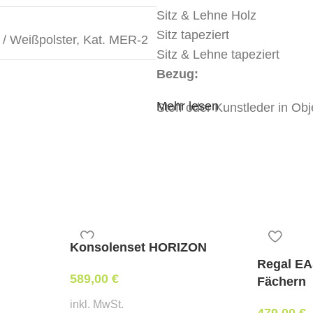
Sitz & Lehne
Holz
Sitz tapeziert
 / Weißpolster
,
Kat. MER-2
Sitz & Lehne tapeziert
Bezug:
Mehr lesen
Stoff oder Kunstleder in Obj
Stoff oder Kunstleder in Obj
Weißpolsterung
tapeziert mit beigestelltem
Abmessungen:
Breite 58 cm, Tiefe 57 cm,
Mindestbestellmenge:
Konsolenset HORIZON
4 Stk.
Regal EA
589,00
€
Fächern
Stoffbedarf:
(für Weißpolste
inkl. MwSt.
479,00
€