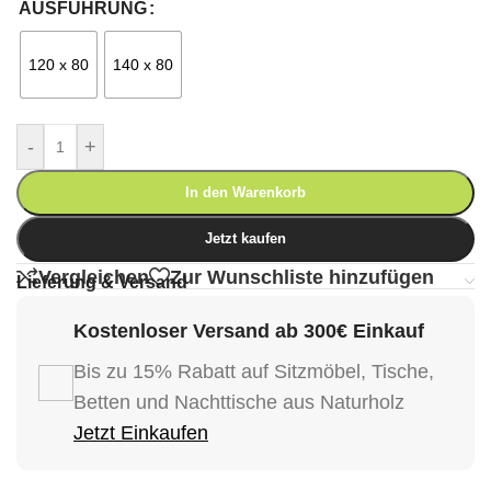
AUSFÜHRUNG
120 x 80
140 x 80
-
+
In den Warenkorb
Jetzt kaufen
Vergleichen
Zur Wunschliste hinzufügen
Lieferung & Versand
Kostenloser Versand ab 300€ Einkauf
Bis zu 15% Rabatt auf Sitzmöbel, Tische,
Betten und Nachttische aus Naturholz
Jetzt Einkaufen