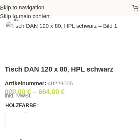
Skip to navigation
ssen
>
Esstische
>
Tisch DAN 120 x 80, HPL schwarz
Skip to main content
Klick zum Vergrößern
Tisch DAN 120 x 80, HPL schwarz
Artikelnummer:
40229005
609,00
€
–
664,00
€
inkl. MwSt.
HOLZFARBE