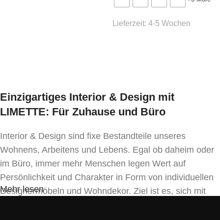
Pflegeleichtigkeit
– die Oberfläche nimmt
Schmutz nicht auf und lässt sich einfach mit einem
Lieferzeit:
4-5 Wochen
normalen Schwamm oder Tuch von Flecken
Ausführung wählen
reinigen.
Hygienisch
– die Beschichtung begünstigt nicht
das Wachstum von Bakterien, was sie sicher für
die Lebensmittelzubereitung macht.
Einzigartiges Interior & Design mit
UV-Beständigkeit
– verblasst im Laufe der Zeit
LIMETTE: Für Zuhause und Büro
nicht und behält die Farbintensität.
Interior & Design sind fixe Bestandteile unseres
Dan
– eine Kombination aus minimalistischem
Wohnens, Arbeitens und Lebens. Egal ob daheim oder
Design, Zuverlässigkeit und Praktikabilität, die ein
im Büro, immer mehr Menschen legen Wert auf
unverzichtbares Element Ihres Interieurs sein wird!
Persönlichkeit und Charakter in Form von individuellen
Mehr lesen
Designermöbeln und Wohndekor. Ziel ist es, sich mit
Einrichtung und Innendekoration – oft sogar in
Handfertigung und eigenen Designkonzepten folgend –