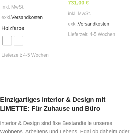
731,00
€
220×80 cm)
inkl. MwSt.
inkl. MwSt.
exkl.
Versandkosten
Höhe
: 76,5 cm
exkl.
Versandkosten
Holzfarbe
Material der Tischplatte
: MDF, Eschenfurnier
Lieferzeit:
4-5 Wochen
In den Warenkorb
Material der Beine
: massive Esche
Lieferzeit:
4-5 Wochen
Bitte beachten Sie, dass für die Herstellung der
Ausführung wählen
Stühle natürliche Hölzer verwendet werden, die
eine unregelmäßige Struktur und Farbe aufweisen.
Bei natürlichen Farben können Struktur und
Farbton der Produkte variieren.
Einzigartiges Interior & Design mit
LIMETTE: Für Zuhause und Büro
Interior & Design sind fixe Bestandteile unseres
Wohnens, Arbeitens und Lebens. Egal ob daheim oder