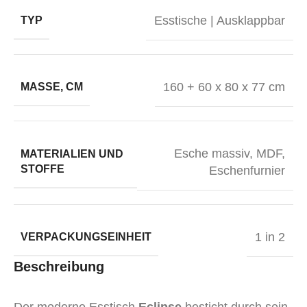
Esstische | Ausklappbar
TYP
160 + 60 x 80 x 77 cm
MASSE, CM
Esche massiv, MDF,
MATERIALIEN UND
STOFFE
Eschenfurnier
1 in 2
VERPACKUNGSEINHEIT
Beschreibung
Der moderne Esstisch
Eclipse
besticht durch sein