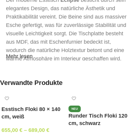
elegantes Design, das natürliche Ästhetik und
Praktikabilität vereint. Die Beine sind aus massiver
Esche gefertigt, was für zuverlässige Stabilität und
visuelle Leichtigkeit sorgt. Die Tischplatte besteht
aus MDF, das mit Eschenfurnier bedeckt ist,
wodurch die natürliche Holztextur betont und eine
Mehr lesen
warme Atmosphäre im Interieur geschaffen wird.
Dank des ausziehbaren Mechanismus mit einer 60
cm Einlage lässt sich der Tisch problemlos für eine
Verwandte Produkte
größere Anzahl von Gästen verwandeln. Im
ausgeklappten Zustand beträgt die Länge 220 cm.
Er eignet sich sowohl für den täglichen Gebrauch
Esstisch Floki 80 × 140
NEU
als auch für festliche Anlässe.
Runder Tisch Floki 120
cm, weiß
cm, schwarz
Größe
: 160×80 cm (im ausgeklappten Zustand –
655,00
€
–
689,00
€