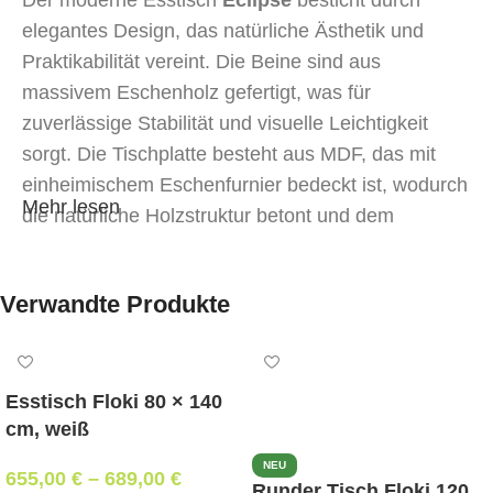
elegantes Design, das natürliche Ästhetik und
Praktikabilität vereint. Die Beine sind aus
massivem Eschenholz gefertigt, was für
zuverlässige Stabilität und visuelle Leichtigkeit
sorgt. Die Tischplatte besteht aus MDF, das mit
einheimischem Eschenfurnier bedeckt ist, wodurch
Mehr lesen
die natürliche Holzstruktur betont und dem
Interieur Wärme verliehen wird.
Dank des ausziehbaren Mechanismus mit einer 60
Verwandte Produkte
cm großen Einlage lässt sich der Tisch mühelos für
eine größere Anzahl von Gästen erweitern. In
ausgezogenem Zustand beträgt die Länge 220 cm.
Esstisch Floki 80 × 140
Er eignet sich sowohl für den täglichen Gebrauch
cm, weiß
als auch für festliche Anlässe.
NEU
655,00
€
–
689,00
€
Runder Tisch Floki 120