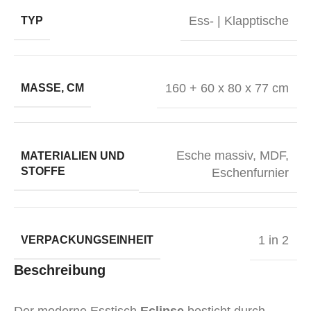
Ess- | Klapptische
TYP
160 + 60 x 80 x 77 cm
MASSE, CM
Esche massiv, MDF,
MATERIALIEN UND
STOFFE
Eschenfurnier
1 in 2
VERPACKUNGSEINHEIT
Beschreibung
Der moderne Esstisch
Eclipse
besticht durch