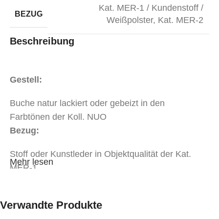
Kat. MER-1 / Kundenstoff /
BEZUG
Weißpolster
,
Kat. MER-2
Beschreibung
Gestell:
Buche natur lackiert oder gebeizt in den
Farbtönen der Koll. NUO
Bezug:
Stoff oder Kunstleder in Objektqualität der Kat.
Mehr lesen
MER-1
Stoff oder Kunstleder in Objektqualität der Kat.
MER-2
Verwandte Produkte
Weißpolsterung*