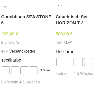
tapeziert mit Ihrem beigestelltem Eigenbezug*
Abmessungen:
Couchtisch SEA STONE
Couchtisch Set
Breite 60 cm, Tiefe 58 cm, Sitzhöhe 47 cm,
6
HORIZON T-2
Gesamthöhe 87 cm
329,00
€
589,00
€
Mindestbestellmenge:
inkl. MwSt.
inkl. MwSt.
4 Stk.
exkl.
Versandkosten
Holzfarbe
Stoffbedarf:
(für Weißpolsterung / beigestellten
Textilfarbe
Bezug)
1 lfm
+3 More
Lieferzeit:
4-5 Wochen
Lieferzeit:
4-5 Wochen
Lieferzeit:
Ausführung wählen
ca.
6 Wochen
Ausführung wählen
Besonderheit:
stapelbar