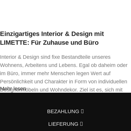
* Preis ident wie Bezug Kat. MER-1
Einzigartiges Interior & Design mit
LIMETTE: Für Zuhause und Büro
Interior & Design sind fixe Bestandteile unseres
Wohnens, Arbeitens und Lebens. Egal ob daheim oder
im Büro, immer mehr Menschen legen Wert auf
Persönlichkeit und Charakter in Form von individuellen
Mehr lesen
Designermöbeln und Wohndekor. Ziel ist es, sich mit
Einrichtung und Innendekoration – oft sogar in
Handfertigung und eigenen Designkonzepten folgend –
BEZAHLUNG
von der Masse abzuheben.
LIEFERUNG
Wenn auch Sie so denken und Ihre Wohnung vom