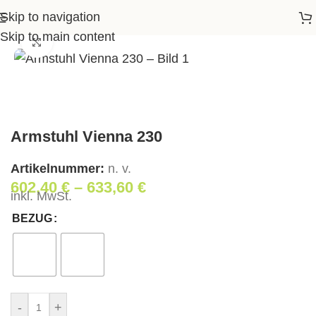
Skip to navigation
Startseite
>
Shop
>
Wohnen
>
Armstuhl Vienna 230
Skip to main content
Klick zum Vergrößern
Armstuhl Vienna 230
Artikelnummer:
n. v.
602,40
€
–
633,60
€
inkl. MwSt.
BEZUG
-
+