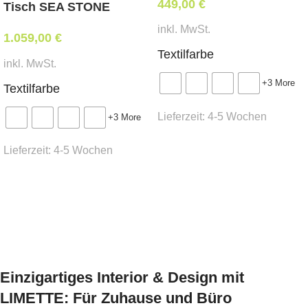
449,00
€
Gesamthöhe 86 cm
Tisch SEA STONE
inkl. MwSt.
1.059,00
Mindestbestellmenge:
€
Textilfarbe
10 Stk.
inkl. MwSt.
+3 More
Textilfarbe
Stoffbedarf:
(für Weißpolsterung / beigestellten
Bezug)
Lieferzeit:
4-5 Wochen
+3 More
2 lfm
Ausführung wählen
Lieferzeit:
4-5 Wochen
Lieferzeit:
Ausführung wählen
ca.
6 Wochen
* Preis ident wie Bezug Kat. MER-1
Einzigartiges Interior & Design mit
LIMETTE: Für Zuhause und Büro