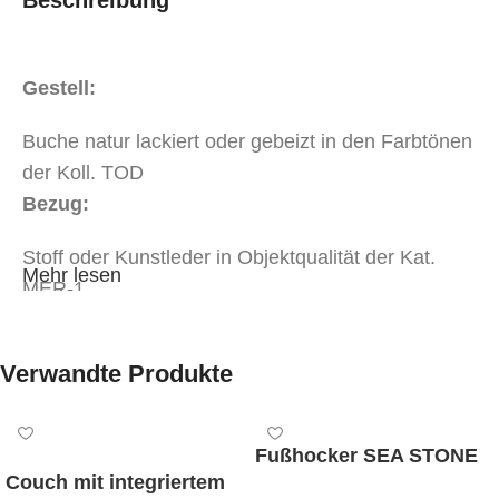
Beschreibung
Gestell:
Buche natur lackiert oder gebeizt in den Farbtönen
der Koll. TOD
Bezug:
Stoff oder Kunstleder in Objektqualität der Kat.
Mehr lesen
MER-1
Stoff oder Kunstleder in Objektqualität der Kat.
MER-2
Verwandte Produkte
Weißpolsterung*
tapeziert mit Ihrem beigestelltem Eigenbezug*
Abmessungen:
Fußhocker SEA STONE
Breite 60 cm, Tiefe 57 cm, Sitzhöhe 48 cm,
Couch mit integriertem