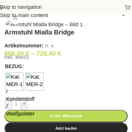
Skip to navigation
Startseite
>
Shop
>
Wohnen
>
Armstuhl Mialla Bridge
Skip to main content
Klick zum Vergrößern
Armstuhl Mialla Bridge
Artikelnummer:
n. v.
666,00
€
–
728,40
€
inkl. MwSt.
BEZUG
-
+
In den Warenkorb
Jetzt kaufen