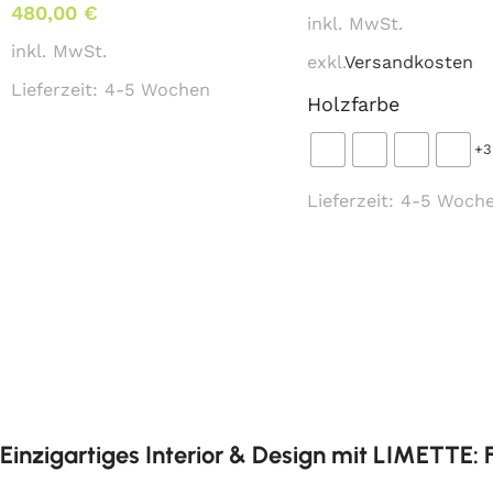
480,00
€
inkl. MwSt.
inkl. MwSt.
exkl.
Versandkosten
Lieferzeit:
4-5 Wochen
Holzfarbe
+3
Lieferzeit:
4-5 Woch
Einzigartiges Interior & Design mit LIMETTE: