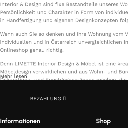
Interior & Design sind fixe Bestandteile unseres 
Persönlichkeit und Charakter in Form von individue
in Handfertigung und eigenen Designkonzepten fo
Wenn auch Sie so denken und Ihre Wohnung vom 
individuellen und in Österreich unvergleichlichen 
Onlineshop genau richtig.
Denn LIMETTE Interior Design & Möbel ist eine kre
Möbeldesign verwirklichen und aus Wohn- und Bü
Mehr lesen
Dekorations- und Kunstgegenständen machen, die d
Unser Team bietet ein umfassendes Spektrum von D
BEZAHLUNG
Dekorationsmaterialien und Beleuchtungen bis hin 
doch selbst davon!
Informationen
Shop
5 Gründe, warum es sich lohnt uns zu kontakt