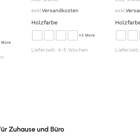
exkl.
Versandkosten
exkl.
Versa
Holzfarbe
Holzfarb
+3 More
 More
Lieferzeit:
4-5 Wochen
Lieferzeit
en
 Für Zuhause und Büro