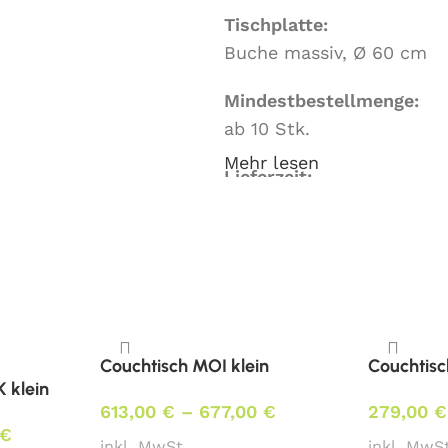
Tischplatte:
Buche massiv, Ø 60 cm
Mindestbestellmenge:
ab 10 Stk.
Mehr lesen
Lieferzeit:
ca. 6 Wochen
Hinweis:
andere Größen auf Anfrag
Couchtisch MOI klein
Couchtis
 klein
613,00
€
–
677,00
€
279,00
€
€
inkl. MwSt.
inkl. MwSt