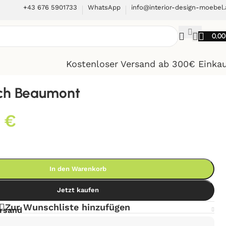
+43 676 5901733
WhatsApp
info@interior-design-moebel.
0,0
Kostenloser Versand ab 300€ Einka
ch Beaumont
0
€
In den Warenkorb
Jetzt kaufen
Zur Wunschliste hinzufügen
ersand