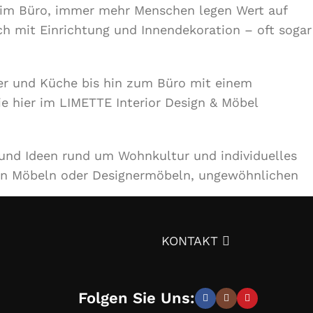
r im Büro, immer mehr Menschen legen Wert auf
ch mit Einrichtung und Innendekoration – oft sogar
r und Küche bis hin zum Büro mit einem
ie hier im LIMETTE Interior Design & Möbel
 und Ideen rund um Wohnkultur und individuelles
en Möbeln oder Designermöbeln, ungewöhnlichen
ignprojekts über die Auswahl von Möbeln,
KONTAKT
tät – und trotzdem günstig.
Überzeugen Sie sich
Folgen Sie Uns: