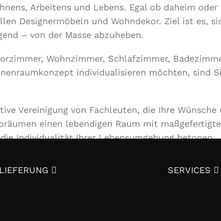
Wohnens, Arbeitens und Lebens. Egal ob daheim ode
llen Designermöbeln und Wohndekor. Ziel ist es, si
lgend – von der Masse abzuheben.
Vorzimmer, Wohnzimmer, Schlafzimmer, Badezimme
Innenraumkonzept individualisieren möchten, sind S
ative Vereinigung von Fachleuten, die Ihre Wünsche
roräumen einen lebendigen Raum mit maßgefertigt
ie Individualität Ihrer Lebensumgebung betonen.
ienstleistungen an, von der Entwicklung eines Des
LIEFERUNG
SERVICES
zu Textilien und Dekor. Mit ausgezeichneter Quali
ieren?