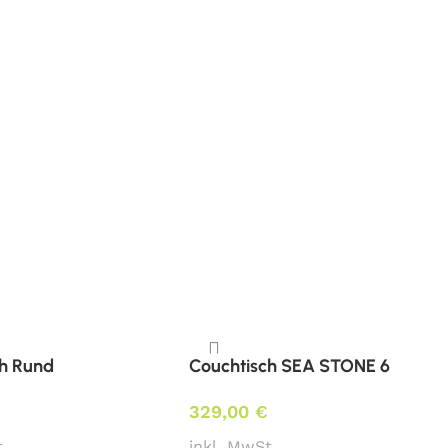
e
ch Rund
Couchtisch SEA STONE 6
329,00
€
.
inkl. MwSt.