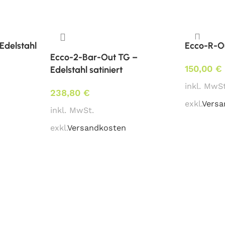
mit Klappmechanismus:
ja
Edelstahl
Ecco-R-Ou
Besonderheit:
Ecco-2-Bar-Out TG –
Niveau-Ausgleichsschrau
150,00
€
Edelstahl satiniert
inkl. MwSt
Mindestbestellmenge:
238,80
€
1 Stk.
exkl.
Versa
inkl. MwSt.
Verfügbarkeit:
exkl.
Versandkosten
aktuelle Lagermenge bitt
Downloads:
Fotos