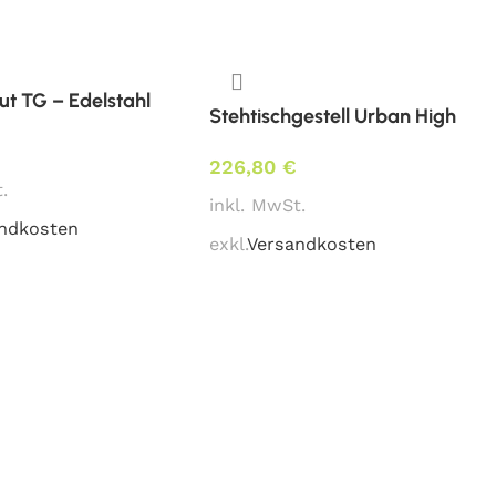
t TG – Edelstahl
Stehtischgestell Urban High
be
226,80
€
.
inkl. MwSt.
ndkosten
exkl.
Versandkosten
e erfragen