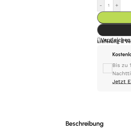
-
+
Vergleichen
Lieferung & V
Kostenl
Bis zu 
Nachtt
Jetzt 
Beschreibung