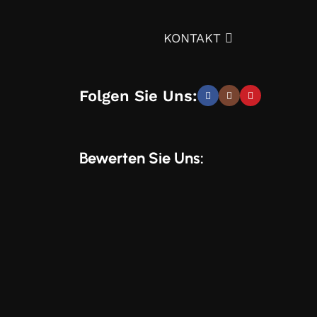
ignprojekts über die Auswahl von Möbeln,
KONTAKT
tät – und trotzdem günstig.
Überzeugen Sie sich
Folgen Sie Uns:
elegante, moderne und stilvolle Lösungen, die Sie
Bewerten Sie Uns:
und Wünschen zu entwickeln. Sie erhalten speziell
 unserem Online-Shop verwenden. Mit uns können
 Aussehen, sondern auch eine gesunde Umgebung in