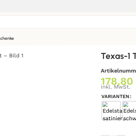
chenke
as-1 TG – Edelstahl satiniert
Texas-1 T
Artikelnumm
178,8
inkl. MwSt.
VARIANTEN