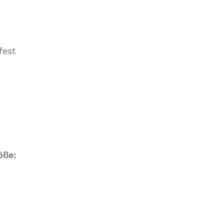
fest
öße:
0 cm
2 cm