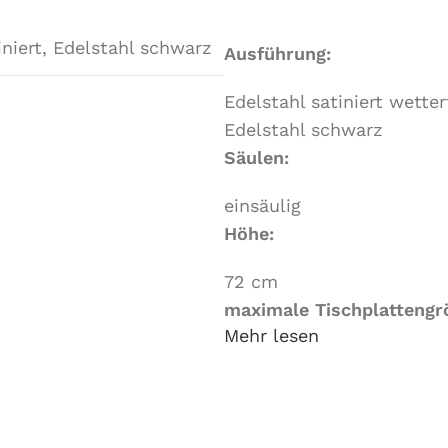
iniert
,
Edelstahl schwarz
Ausführung:
Edelstahl satiniert wetter
Edelstahl schwarz
Säulen:
einsäulig
Höhe:
72 cm
maximale Tischplattengr
Mehr lesen
Breite: 80 cm x Länge 8
Maße Bodenkreuz:
Breite: 62 cm x Länge 6