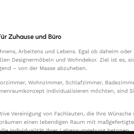
 Für Zuhause und Büro
Wohnens, Arbeitens und Lebens. Egal ob daheim ode
llen Designermöbeln und Wohndekor. Ziel ist es, si
lgend – von der Masse abzuheben.
Vorzimmer, Wohnzimmer, Schlafzimmer, Badezimme
Innenraumkonzept individualisieren möchten, sind S
ative Vereinigung von Fachleuten, die Ihre Wünsche
roräumen einen lebendigen Raum mit maßgefertigt
ie Individualität Ihrer Lebensumgebung betonen.