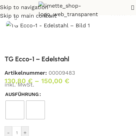
Skip to navigation
Shop
>
Essen
>
Esstische
>
TG Ecco-1 – Edelstahl
Skip to main content
Klick zum Vergrößern
TG Ecco-1 – Edelstahl
Artikelnummer:
00009483
130,80
€
–
150,00
€
inkl. MwSt.
AUSFÜHRUNG
-
+