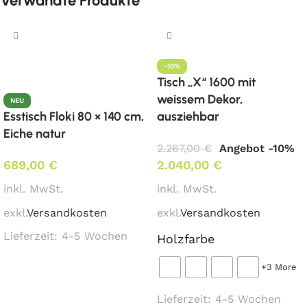
Verwandte Produkte
Breite: 80 cm x Länge 80 cm
Maße Bodenplatte / Säule:
-10%
Bodenplatte: Breite: 45 cm x 45 cm
Tisch „X“ 1600 mit
weissem Dekor,
NEU
Säule: Breite 6 cm x Länge 6 cm
Esstisch Floki 80 × 140 cm,
ausziehbar
Eiche natur
Besonderheit:
2.267,00
€
Angebot -10%
Niveau-Ausgleichsschraube
689,00
€
2.040,00
€
Mindestbestellmenge:
inkl. MwSt.
inkl. MwSt.
1 Stk.
exkl.
Versandkosten
exkl.
Versandkosten
Lieferzeit:
4-5 Wochen
Holzfarbe
Lieferzeit:
derzeit lagernd – aktuelle Lagermenge bitte
In den Warenkorb
+3 More
erfragen
Lieferzeit:
4-5 Wochen