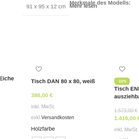
Merkmale des Modells:
Mehr lesen
91 x 95 x 12 cm
natürliche und umweltfreund
Beine aus Massivholz Eiche
Tischplatte aus MDF mit nat
stabile Konstruktion;
stilvolles Design.
Jedes Modell, das in der natü
unverwechselbare Holzstrukt
 Eiche
einzigartig.
Tisch DAN 80 x 80, weiß
-10%
Tisch EN
Eine Ausführung in anderen
386,00
€
ausziehb
inkl. MwSt.
1.573,00
€
exkl.
Versandkosten
1.416,00
Holzfarbe
inkl. MwSt.