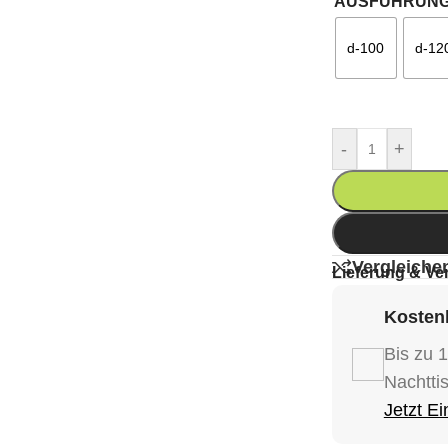
AUSFÜHRUN
d-100
d-12
-
+
Vergleiche
Lieferung & Ve
Kostenl
Bis zu 
Nachtti
Jetzt E