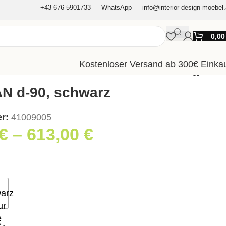
+43 676 5901733
WhatsApp
info@interior-design-moebel.
0,0
Kostenloser Versand ab 300€ Einka
AN d-90, schwarz
er:
41009005
€
–
613,00
€