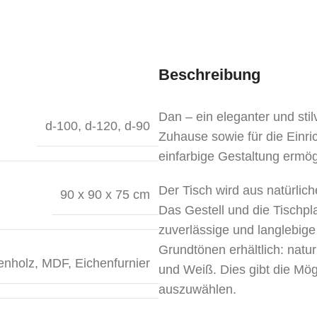
Beschreibung
Dan – ein eleganter und stil
d-100
,
d-120
,
d-90
Zuhause sowie für die Einri
einfarbige Gestaltung ermög
Der Tisch wird aus natürlich
90 x 90 x 75 cm
Das Gestell und die Tischpl
zuverlässige und langlebige 
Grundtönen erhältlich: nat
enholz, MDF, Eichenfurnier
und Weiß. Dies gibt die Mögl
auszuwählen.