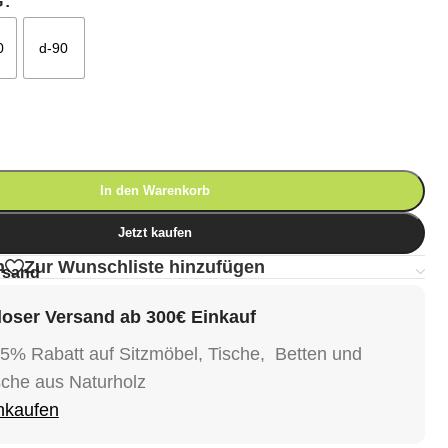
G
0
d-90
In den Warenkorb
Jetzt kaufen
n
Zur Wunschliste hinzufügen
rsand
oser Versand ab 300€ Einkauf
15% Rabatt auf Sitzmöbel, Tische, Betten und
sche aus Naturholz
inkaufen