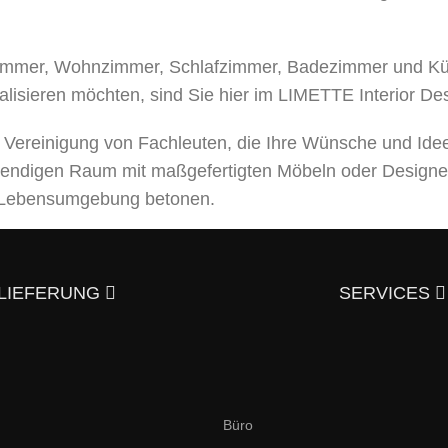
mer, Wohnzimmer, Schlafzimmer, Badezimmer und Küche
alisieren möchten, sind Sie hier im LIMETTE Interior De
e Vereinigung von Fachleuten, die Ihre Wünsche und Ide
bendigen Raum mit maßgefertigten Möbeln oder Designe
er Lebensumgebung betonen.
leistungen an, von der Entwicklung eines Designprojek
usgezeichneter Qualität – und trotzdem günstig.
Überzeu
LIEFERUNG
SERVICES
aktieren?
en und italienischen Stil an. Hier finden Sie elegante,
Büro