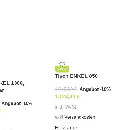
liche Materialien;
;
ürlichem Furnier;
rlichen Farbe gefertigt ist, besitzt seine
ur. Daher ist die Maserung der Tischplatte immer
-10%
Tisch ENKEL 850
KEL 1300,
 Farben gemäß RAL-Katalog ist möglich.
1.248,00
€
Angebot -10%
ar
1.123,00
€
Angebot -10%
inkl. MwSt.
€
exkl.
Versandkosten
Holzfarbe