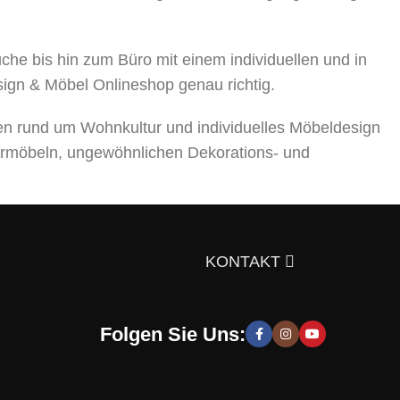
 bis hin zum Büro mit einem individuellen und in
sign & Möbel Onlineshop genau richtig.
en rund um Wohnkultur und individuelles Möbeldesign
rmöbeln, ungewöhnlichen Dekorations- und
ts über die Auswahl von Möbeln, Dekorationsmaterialien
gen Sie sich doch selbst davon!
KONTAKT
Folgen Sie Uns:
 moderne und stilvolle Lösungen, die Sie zur Schaffung