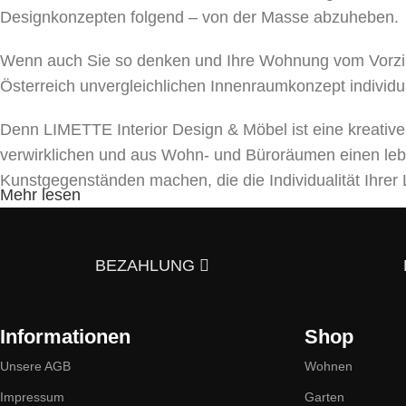
Designkonzepten folgend – von der Masse abzuheben.
Wenn auch Sie so denken und Ihre Wohnung vom Vorzim
Österreich unvergleichlichen Innenraumkonzept individu
Denn LIMETTE Interior Design & Möbel ist eine kreativ
verwirklichen und aus Wohn- und Büroräumen einen le
Kunstgegenständen machen, die die Individualität Ihr
Mehr lesen
Unser Team bietet ein umfassendes Spektrum von Dienst
und Beleuchtungen bis hin zu Textilien und Dekor. Mit a
BEZAHLUNG
5 Gründe, warum es sich lohnt uns zu kont
Informationen
Shop
Stilvielfalt:
Wir bieten Möbel im skandinavischen, dänisch
eines einzigartigen Interieurs inspirieren werden.
Unsere AGB
Wohnen
Impressum
Garten