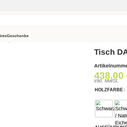
ires
Geschenke
d-90, schwarz
Tisch D
Artikelnumm
438,00
inkl. MwSt.
HOLZFARBE