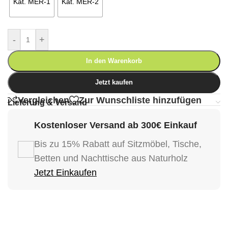
Kat. MER-1
Kat. MER-2
-
+
In den Warenkorb
Jetzt kaufen
Vergleichen
Zur Wunschliste hinzufügen
Lieferung & Versand
Kostenloser Versand ab 300€ Einkauf
Bis zu 15% Rabatt auf Sitzmöbel, Tische,
Betten und Nachttische aus Naturholz
Jetzt Einkaufen