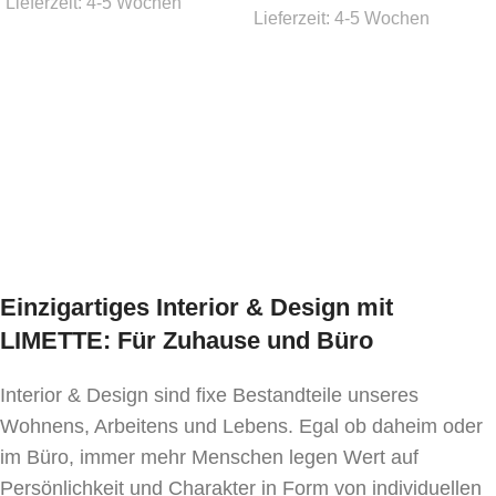
Lieferzeit:
4-5 Wochen
Stoffbedarf:
(für Weißpolsterung / beigestellten
Lieferzeit:
4-5 Wochen
Bezug)
Ausführung wählen
Ausführung wählen
0,9 lfm
Lieferzeit:
ca. 6 Wochen
* Preis ident wie Bezug Kat. MER-1
Einzigartiges Interior & Design mit
LIMETTE: Für Zuhause und Büro
Interior & Design sind fixe Bestandteile unseres
Wohnens, Arbeitens und Lebens. Egal ob daheim oder
im Büro, immer mehr Menschen legen Wert auf
Persönlichkeit und Charakter in Form von individuellen