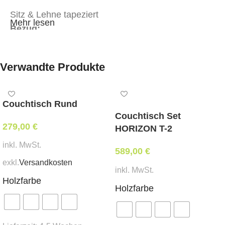
Sitz & Lehne tapeziert
Mehr lesen
Bezug:
Stoff oder Kunstleder in Objektqualität in der Kat.
Verwandte Produkte
MER-1
Stoff oder Kunstleder in Objektqualität in der Kat.
MER-2
Couchtisch Rund
Weißpolsterung*
Couchtisch Set
tapeziert mit Ihrem beigestellten Eigenbezug*
279,00
€
HORIZON T-2
Abmessungen:
inkl. MwSt.
Breite 47 cm, Tiefe 57 cm, Sitzhöhe 48 cm,
589,00
€
exkl.
Versandkosten
Gesamthöhe 100 cm
inkl. MwSt.
Holzfarbe
Holzfarbe
Mindestbestellmenge:
ab 4 Stk., ab 10 Stk. oder ab 48 Stk.