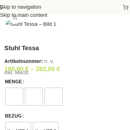
Skip to navigation
Startseite
>
Shop
>
Wohnen
>
Stuhl Tessa
Skip to main content
Klick zum Vergrößern
Stuhl Tessa
Artikelnummer:
n. v.
195,60
€
–
282,00
€
inkl. MwSt.
MENGE
BEZUG