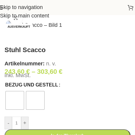
Skip to navigation
Startseite
>
Shop
>
Essen
>
Stühle
>
Stuhl Scacco
Skip to main content
Klick zum Vergrößern
AUSVERKAUFT
Stuhl Scacco
Artikelnummer:
n. v.
243,60
€
–
303,60
€
inkl. MwSt.
BEZUG UND GESTELL
-
+