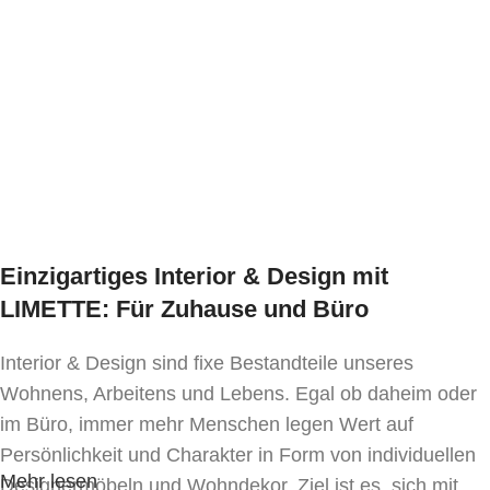
In den Warenkorb
Ausführung wählen
Mindestbestellmenge:
10 Stk.
stapelbar:
ja
Stoffbedarf (beigestellter Bezug):
1,15 lfm
Einzigartiges Interior & Design mit
Lieferzeit:
LIMETTE: Für Zuhause und Büro
ca. 6 Wochen
Interior & Design sind fixe Bestandteile unseres
* Preis ident wie Bezug Kat.
MER-1
Wohnens, Arbeitens und Lebens. Egal ob daheim oder
im Büro, immer mehr Menschen legen Wert auf
Persönlichkeit und Charakter in Form von individuellen
Mehr lesen
Designermöbeln und Wohndekor. Ziel ist es, sich mit