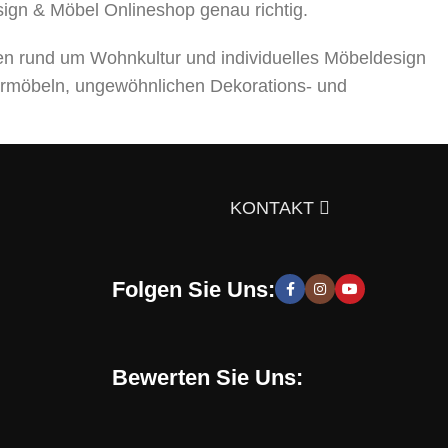
sign & Möbel Onlineshop genau richtig.
en rund um Wohnkultur und individuelles Möbeldesign
rmöbeln, ungewöhnlichen Dekorations- und
ts über die Auswahl von Möbeln, Dekorationsmaterialien
gen Sie sich doch selbst davon!
KONTAKT
Folgen Sie Uns:
 moderne und stilvolle Lösungen, die Sie zur Schaffung
hen zu entwickeln. Sie erhalten speziell für Sie
Bewerten Sie Uns:
Online-Shop verwenden. Mit uns können Sie eine