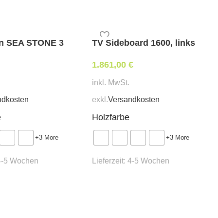
 Sitzhöhe 47 cm, Gesamthöhe 89 cm
en SEA STONE 3
TV Sideboard 1600, links
1.861,00
€
erung / beigestellten Bezug)
inkl. MwSt.
ndkosten
exkl.
Versandkosten
e
Holzfarbe
+3 More
+3 More
. ABI-1 oder MER-1
4-5 Wochen
Lieferzeit:
4-5 Wochen