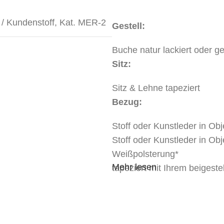
 / Kundenstoff
,
Kat. MER-2
Gestell:
Buche natur lackiert oder g
Sitz:
Sitz & Lehne tapeziert
Bezug:
Stoff oder Kunstleder in Obj
Stoff oder Kunstleder in Obj
Weißpolsterung*
Mehr lesen
tapeziert mit Ihrem beigest
Hinweis:
Auf Wunsch auch in stapelb
Abmessungen: