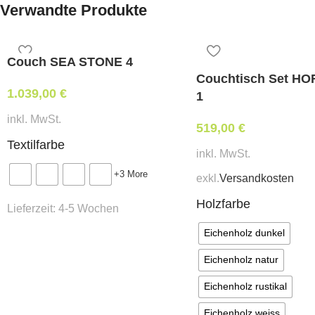
Verwandte Produkte
Couch SEA STONE 4
Couchtisch Set HO
1.039,00
€
1
inkl. MwSt.
519,00
€
Textilfarbe
inkl. MwSt.
+3 More
exkl.
Versandkosten
Holzfarbe
Lieferzeit:
4-5 Wochen
Eichenholz dunkel
Eichenholz natur
Eichenholz rustikal
Eichenholz weiss