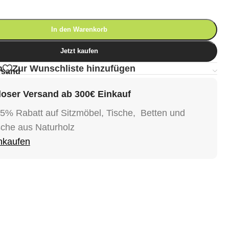
In den Warenkorb
Jetzt kaufen
n
Zur Wunschliste hinzufügen
rsand
oser Versand ab 300€ Einkauf
15% Rabatt auf Sitzmöbel, Tische, Betten und
sche aus Naturholz
inkaufen