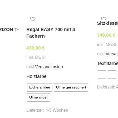
Breite 45 cm, Tiefe 53 cm,
Mindestbestellmenge:
Sitzkiss
8 Stk.
RIZON T-
Regal EASY 700 mit 4
349,00
€
Fächern
Stoffbedarf:
(für Weißpolst
inkl. MwSt.
0,6 lfm
439,00
€
exkl.
Versa
inkl. MwSt.
Lieferzeit:
Textilfarb
ca. 6 – 7 Wochen
exkl.
Versandkosten
Holzfarbe
* Preis ident wie Bezug Kat
Lieferzeit:
Eiche amber
Ulme geraeuchert
Ulme silber
Lieferzeit:
4-5 Wochen