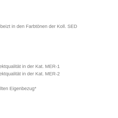
ebeizt in den Farbtönen
der Koll. SED
ektqualität in der Kat. MER-1
ektqualität in der Kat. MER-2
ellten Eigenbezug*
arer Ausführung – ohne Aufpreis