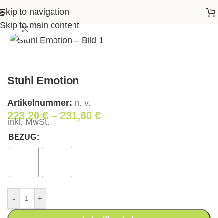
Skip to navigation
Startseite
>
Shop
>
Wohnen
>
Stuhl Emotion
Skip to main content
Klick zum Vergrößern
Stuhl Emotion
Artikelnummer:
n. v.
223,20
€
–
231,60
€
inkl. MwSt.
BEZUG
-
+