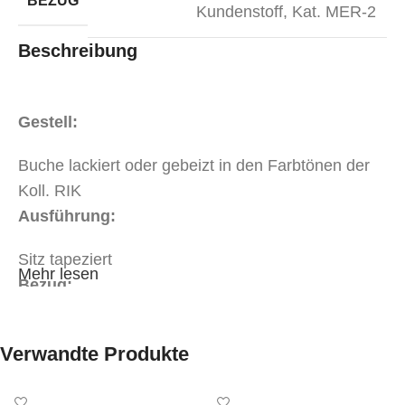
BEZUG
Kundenstoff
,
Kat. MER-2
Beschreibung
Gestell:
Buche lackiert oder gebeizt in den Farbtönen der
Koll. RIK
Ausführung:
Sitz tapeziert
Mehr lesen
Bezug:
Stoff oder Kunstleder in Objektqualität in der Kat.
Verwandte Produkte
MER-1
Stoff oder Kunstleder in Objektqualität in der Kat.
MER-2