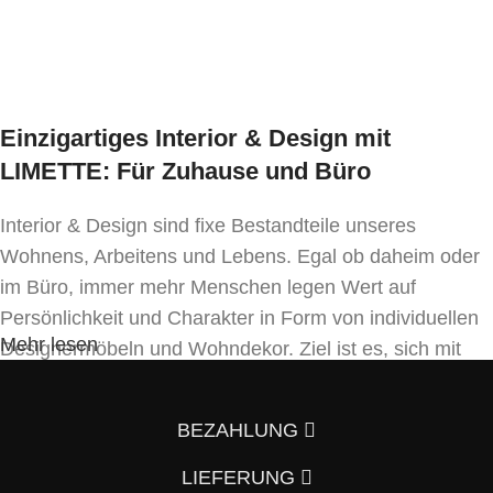
Besonderheit:
Ausführung wählen
stapelbar
* Preis ident wie Bezug Kat. MER-1
Einzigartiges Interior & Design mit
LIMETTE: Für Zuhause und Büro
Interior & Design sind fixe Bestandteile unseres
Wohnens, Arbeitens und Lebens. Egal ob daheim oder
im Büro, immer mehr Menschen legen Wert auf
Persönlichkeit und Charakter in Form von individuellen
Mehr lesen
Designermöbeln und Wohndekor. Ziel ist es, sich mit
Einrichtung und Innendekoration – oft sogar in
Handfertigung und eigenen Designkonzepten folgend –
BEZAHLUNG
von der Masse abzuheben.
LIEFERUNG