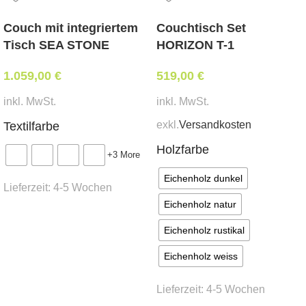
Weißpolsterung*
Couch mit integriertem
Couchtisch Set
tapeziert mit Ihrem beigestellten Eigenbezug*
Tisch SEA STONE
HORIZON T-1
Abmessungen:
1.059,00
€
519,00
€
Breite 38 cm, Tiefe 41 cm, Sitzhöhe 50 cm,
inkl. MwSt.
inkl. MwSt.
Gesamthöhe 89 cm
exkl.
Versandkosten
Textilfarbe
Mindestbestellmenge:
Holzfarbe
+3 More
20 Stk.
Eichenholz dunkel
Lieferzeit:
4-5 Wochen
Stoffbedarf:
(für Weißpolsterung / beigestellten
Eichenholz natur
Bezug)
Ausführung wählen
Eichenholz rustikal
0,3 lfm
Eichenholz weiss
Lieferzeit:
ca. 6 -7 Wochen
Lieferzeit:
4-5 Wochen