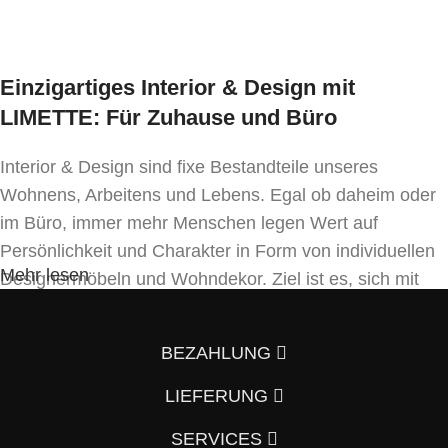
Einzigartiges Interior & Design mit
LIMETTE: Für Zuhause und Büro
Interior & Design sind fixe Bestandteile unseres
Wohnens, Arbeitens und Lebens. Egal ob daheim oder
im Büro, immer mehr Menschen legen Wert auf
Persönlichkeit und Charakter in Form von individuellen
Mehr lesen
Designermöbeln und Wohndekor. Ziel ist es, sich mit
Einrichtung und Innendekoration – oft sogar in
Handfertigung und eigenen Designkonzepten folgend –
BEZAHLUNG
von der Masse abzuheben.
LIEFERUNG
Wenn auch Sie so denken und Ihre Wohnung vom
Vorzimmer, Wohnzimmer, Schlafzimmer, Badezimmer
SERVICES