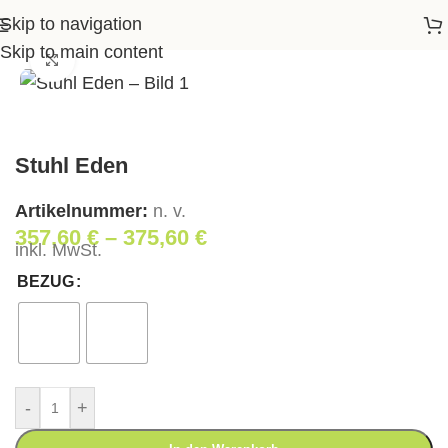
Skip to navigation
Startseite
>
Shop
>
Wohnen
>
Stuhl Eden
Skip to main content
Klick zum Vergrößern
Stuhl Eden
Artikelnummer:
n. v.
357,60
€
–
375,60
€
inkl. MwSt.
BEZUG
-
+