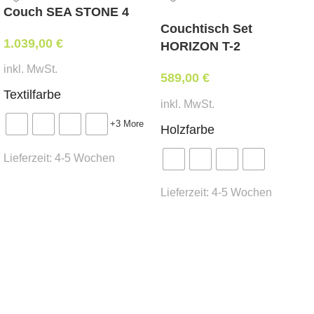
Abmessungen:
Couch SEA STONE 4
Breite 46 cm, Tiefe 52 cm, Sitzhöhe 48 cm,
Couchtisch Set
1.039,00
€
Gesamthöhe 88 cm
HORIZON T-2
inkl. MwSt.
Mindestbestellmenge:
589,00
€
Textilfarbe
10 Stk.
inkl. MwSt.
+3 More
Holzfarbe
Stoffbedarf:
(für Weißpolsterung / beigestellten
Bezug)
Lieferzeit:
4-5 Wochen
0,6 lfm
Ausführung wählen
Lieferzeit:
4-5 Wochen
Lieferzeit:
Ausführung wählen
ca.
6 Wochen
* Preis ident wie Bezug Kat. MER-1