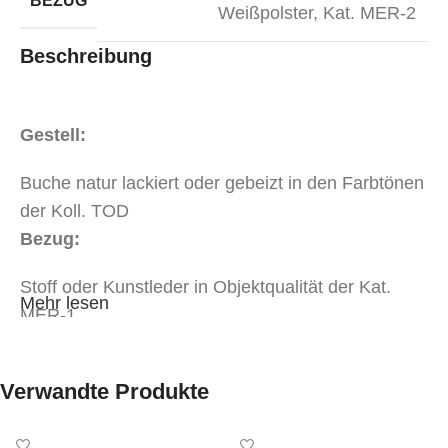
BEZUG
Weißpolster
,
Kat. MER-2
Beschreibung
Gestell:
Buche natur lackiert oder gebeizt in den Farbtönen
der Koll. TOD
Bezug:
Stoff oder Kunstleder in Objektqualität der Kat.
Mehr lesen
MER-1
Stoff oder Kunstleder in Objektqualität der Kat.
MER-2
Verwandte Produkte
Weißpolsterung*
tapeziert mit Ihrem beigestelltem Eigenbezug*