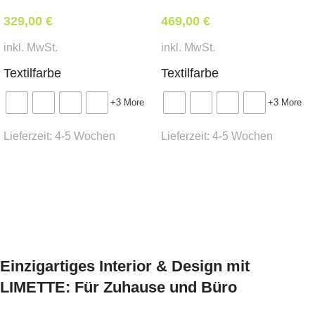
12 Stk.
329,00
€
469,00
€
inkl. MwSt.
inkl. MwSt.
Lieferzeit:
ca. 8
Wochen
Textilfarbe
Textilfarbe
+3 More
+3 More
Lieferzeit:
4-5 Wochen
Lieferzeit:
4-5 Wochen
Ausführung wählen
Ausführung wählen
Einzigartiges Interior & Design mit
LIMETTE: Für Zuhause und Büro