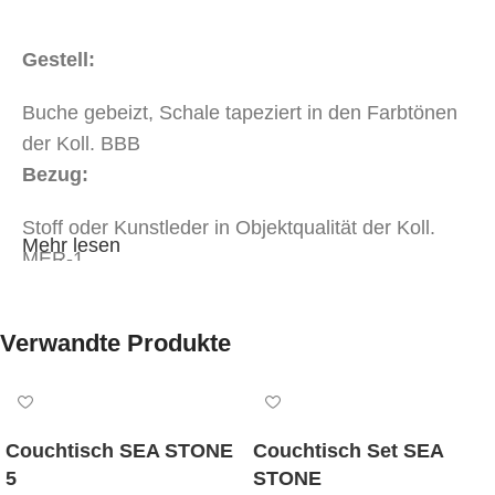
Gestell:
Buche gebeizt, Schale tapeziert
in den Farbtönen
der Koll. BBB
Bezug:
Stoff oder Kunstleder in Objektqualität der Koll.
Mehr lesen
MER-1
Stoff oder Kunstleder in Objektqualität der Koll.
MER-2
Verwandte Produkte
Abmessungen:
Breite 47 cm, Tiefe 62 cm, Sitzhöhe 50 cm,
Gesamthöhe 87 cm
Couchtisch SEA STONE
Couchtisch Set SEA
5
STONE
Mindestbestellmenge: