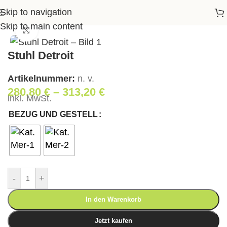
Skip to navigation
Startseite
>
Shop
>
Wohnen
>
Stuhl Detroit
Skip to main content
Klick zum Vergrößern
Stuhl Detroit
Artikelnummer:
n. v.
280,80
€
–
313,20
€
inkl. MwSt.
BEZUG UND GESTELL
-
+
In den Warenkorb
Jetzt kaufen