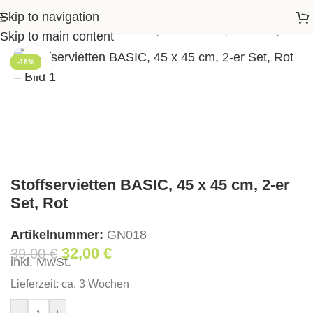
Skip to navigation
lien
>
Stoffservietten BASIC, 45 x 45 cm, 2-er Set, Rot
Skip to main content
Klick zum Vergrößern
-18%
Stoffservietten BASIC, 45 x 45 cm, 2-er
Set, Rot
Artikelnummer:
GN018
32,00
€
39,00
€
inkl. MwSt.
Lieferzeit:
ca. 3 Wochen