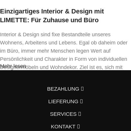
Einzigartiges Interior & Design mit
LIMETTE: Für Zuhause und Büro
Interior & Design sind fixe Bestandteile unseres
Wohnens, Arbeitens und Lebens. Egal ob daheim oder
im Büro, immer mehr Menschen legen Wert auf
Persönlichkeit und Charakter in Form von individuellen
Mehr lesen
Designermöbeln und Wohndekor. Ziel ist es, sich mit
Einrichtung und Innendekoration – oft sogar in
Handfertigung und eigenen Designkonzepten folgend –
BEZAHLUNG
von der Masse abzuheben.
LIEFERUNG
Wenn auch Sie so denken und Ihre Wohnung vom
Vorzimmer, Wohnzimmer, Schlafzimmer, Badezimmer
SERVICES
und Küche bis hin zum Büro mit einem individuellen und
KONTAKT
in Österreich unvergleichlichen Innenraumkonzept