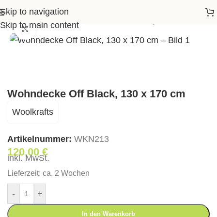
Skip to navigation
ires
>
Textilien
>
Wohndecke Off Black, 130 x 170 cm
Skip to main content
Klick zum Vergrößern
Wohndecke Off Black, 130 x 170 cm
Woolkrafts
Artikelnummer:
WKN213
120,00
€
inkl. MwSt.
Lieferzeit:
ca. 2 Wochen
-
+
In den Warenkorb