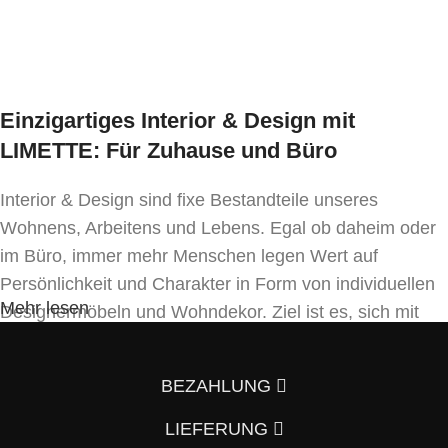
In den Warenkorb
Einzigartiges Interior & Design mit
LIMETTE: Für Zuhause und Büro
Interior & Design sind fixe Bestandteile unseres
Wohnens, Arbeitens und Lebens. Egal ob daheim oder
im Büro, immer mehr Menschen legen Wert auf
Persönlichkeit und Charakter in Form von individuellen
Mehr lesen
Designermöbeln und Wohndekor. Ziel ist es, sich mit
Einrichtung und Innendekoration – oft sogar in
Handfertigung und eigenen Designkonzepten folgend –
BEZAHLUNG
von der Masse abzuheben.
LIEFERUNG
Wenn auch Sie so denken und Ihre Wohnung vom