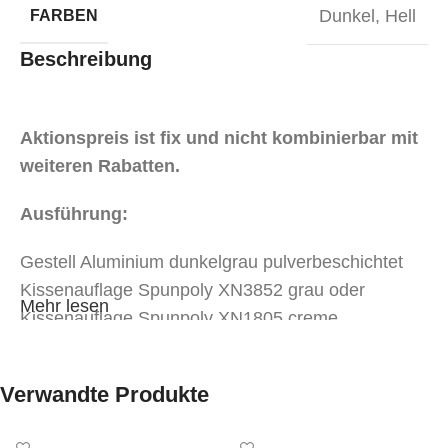
Dunkel
,
Hell
FARBEN
Beschreibung
Aktionspreis ist fix und nicht kombinierbar mit
weiteren Rabatten.
Ausführung:
Gestell Aluminium dunkelgrau pulverbeschichtet
Kissenauflage Spunpoly XN3852 grau oder
Mehr lesen
Kissenauflage Spunpoly XN1805 creme,
witterungsbeständig
Quick Dry Foam
Verwandte Produkte
Abmessungen: