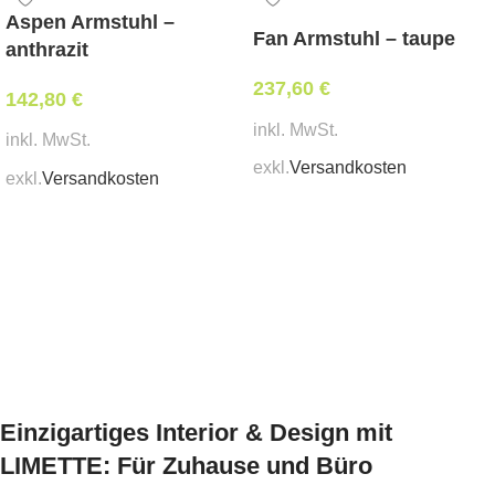
Aspen Armstuhl –
Breite 63 cm,
Tiefe 66 cm,
Sitzhöhe 47 cm,
Fan Armstuhl – taupe
anthrazit
Gesamthöhe 66 – 80 cm,
Gesamthöhe 80 cm
237,60
€
142,80
€
Mindestbestellmenge:
inkl. MwSt.
2 Stk.
inkl. MwSt.
exkl.
Versandkosten
exkl.
Versandkosten
In den Warenkorb
In den Warenkorb
Einzigartiges Interior & Design mit
LIMETTE: Für Zuhause und Büro