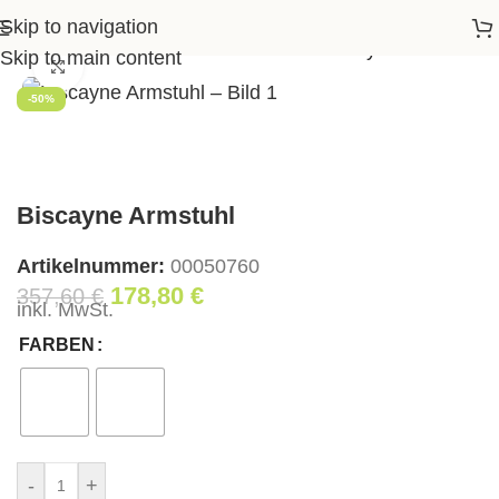
Skip to navigation
e
>
Shop
>
Garten
>
Gartenstühle
>
Biscayne Armstuhl
Skip to main content
Klick zum Vergrößern
-50%
Biscayne Armstuhl
Artikelnummer:
00050760
178,80
€
357,60
€
inkl. MwSt.
FARBEN
-
+