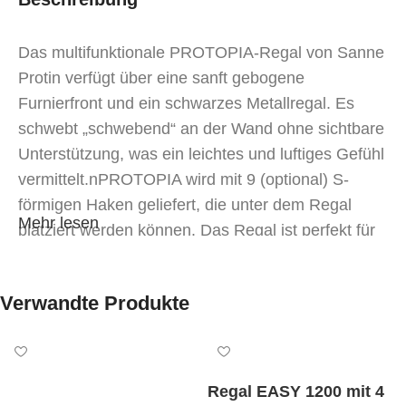
Das multifunktionale PROTOPIA-Regal von Sanne
Protin verfügt über eine sanft gebogene
Furnierfront und ein schwarzes Metallregal. Es
schwebt „schwebend“ an der Wand ohne sichtbare
Unterstützung, was ein leichtes und luftiges Gefühl
vermittelt.nPROTOPIA wird mit 9 (optional) S-
förmigen Haken geliefert, die unter dem Regal
Mehr lesen
platziert werden können. Das Regal ist perfekt für
die Präsentation von Badezimmerartikeln, das
Aufhängen von Geschirrtüchern oder sogar von
Verwandte Produkte
Jacken. Die PROTOPIA-Kollektion besteht aus
Regalen und Ablagen.
Regal EASY 1200 mit 4