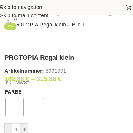
Skip to navigation
>
Shop
>
Wohnen
>
Regale
>
PROTOPIA Regal klein
Skip to main content
Klick zum Vergrößern
-5%
PROTOPIA Regal klein
Artikelnummer:
5001001
182,88
€
–
315,88
€
inkl. MwSt.
FARBE
-
+