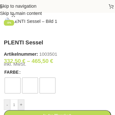
Skip to navigation
Startseite
>
Shop
>
Essen
>
Stühle
>
PLENTI Sessel
Skip to main content
Klick zum Vergrößern
-5%
PLENTI Sessel
Artikelnummer:
1003501
332,50
€
–
465,50
€
inkl. MwSt.
FARBE
-
+