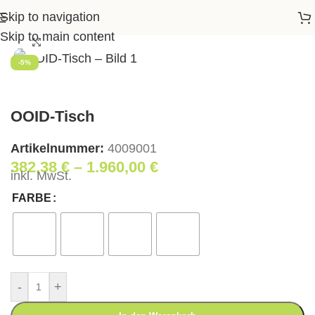
Skip to navigation
Startseite
>
Shop
>
Essen
>
Esstische
>
OOID-Tisch
Skip to main content
Klick zum Vergrößern
-5%
OOID-Tisch
Artikelnummer:
4009001
382,38
€
–
1.960,00
€
inkl. MwSt.
FARBE
-
+