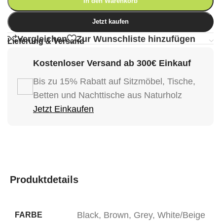
In den Warenkorb
Jetzt kaufen
Vergleichen
Zur Wunschliste hinzufügen
Lieferung & Versand
Kostenloser Versand ab 300€ Einkauf
Bis zu 15% Rabatt auf Sitzmöbel, Tische,
Betten und Nachttische aus Naturholz
Jetzt Einkaufen
Produktdetails
Black
,
Brown
,
Grey
,
White/Beige
FARBE