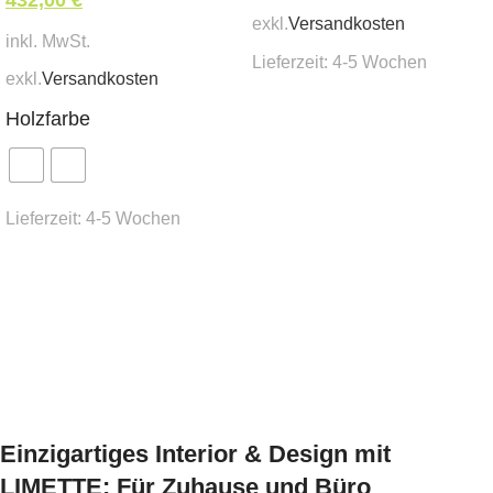
432,00
€
exkl.
Versandkosten
1 Stk.
inkl. MwSt.
Lieferzeit:
4-5 Wochen
exkl.
Versandkosten
In den Warenkorb
Holzfarbe
Lieferzeit:
4-5 Wochen
Ausführung wählen
Einzigartiges Interior & Design mit
LIMETTE: Für Zuhause und Büro