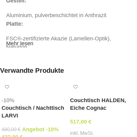
Gestell:
Aluminium, pulverbeschichtet in Anthrazit
Platte:
FSC®-zertifizierte Akazie (Lamellen-Optik),
Mehr lesen
Naturton
Funktion:
Verwandte Produkte
2-in-1 nutzbar – je nach Ausführung als Couchtisch
oder Beistelltisch
Abmessungen:
-10%
Couchtisch HALDEN,
Variante 1 (Couchtisch):
Länge 70 cm × Breite 35
Couchtisch / Nachttisch
Eiche Cognac
cm, Höhe 38 cm
LARVI
Variante 2 (Beistelltisch):
Länge 35 cm× Breite
517,00
€
38 cm, Höhe 70 cm
Angebot -10%
480,00
€
inkl. MwSt.
Mindestbestellmenge: