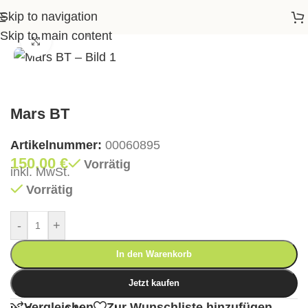
Skip to navigation
Startseite
>
Shop
>
Wohnen
>
Couchtische
>
Mars BT
Skip to main content
Klick zum Vergrößern
Mars BT
Artikelnummer:
00060895
150,00
€
Vorrätig
inkl. MwSt.
Vorrätig
-
+
In den Warenkorb
Jetzt kaufen
Vergleichen
Zur Wunschliste hinzufügen