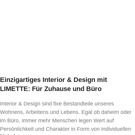
Gestell und hellen Kissen für ein luxuriöses
In den Warenkorb
In den Warenkorb
Erscheinungsbild
Farbvarianten:
Gestell: Aluminium
Wood Finish Ebony
Schnüre: Dunkelgrau
Kissen: Weiß (wasserabweisend)
Tischplatte: Aluminium Dunkelgrau
Abmessungen
Einzigartiges Interior & Design mit
2er Bank:
Breite 177 cm · Tiefe 73 cm ·
LIMETTE: Für Zuhause und Büro
Sitzhöhe 43 cm · Gesamthöhe 80 cm
Interior & Design sind fixe Bestandteile unseres
Fauteuil (jeweils):
Breite 77 cm · Tiefe 79 cm ·
Wohnens, Arbeitens und Lebens. Egal ob daheim oder
Sitzhöhe 43 cm · Gesamthöhe 80 cm
im Büro, immer mehr Menschen legen Wert auf
Persönlichkeit und Charakter in Form von individuellen
Tisch:
Länge: 120 cm, Breite: 65 cm, Höhe: 40 cm