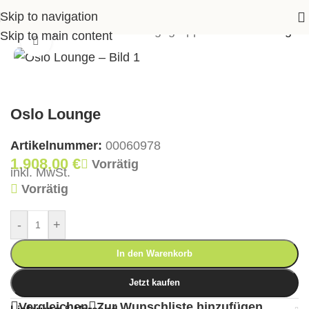
Skip to navigation
eite
>
Shop
>
Garten
>
Loungegruppen
>
Oslo Lounge
Skip to main content
Klick zum Vergrößern
Oslo Lounge
Artikelnummer:
00060978
1.908,00
€
Vorrätig
inkl. MwSt.
Vorrätig
-
+
In den Warenkorb
Jetzt kaufen
Vergleichen
Zur Wunschliste hinzufügen