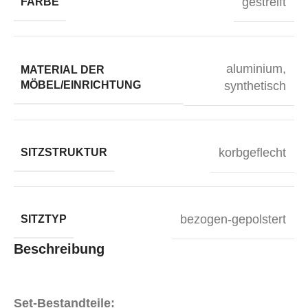
gestreift
FARBE
aluminium
,
MATERIAL DER
MÖBEL/EINRICHTUNG
synthetisch
korbgeflecht
SITZSTRUKTUR
bezogen-gepolstert
SITZTYP
Beschreibung
Set-Bestandteile: