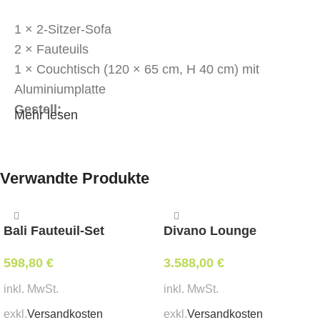
1 × 2-Sitzer-Sofa
2 × Fauteuils
1 × Couchtisch (120 × 65 cm, H 40 cm) mit
Aluminiumplatte
Gestell:
Mehr lesen
Robustes Aluminiumgestell mit elegantem
Wood
Finish Ebony
Verwandte Produkte
Ausführung:
Hochwertige Bespannung aus dunklen
Bali Fauteuil-Set
Divano Lounge
Textilschnüren
Bequeme, wasserabweisende Kissen in
Weiß
598,80
€
3.588,00
€
Couchtisch mit Aluminiumplatte in passender
inkl. MwSt.
inkl. MwSt.
dunkler Optik
exkl.
Versandkosten
exkl.
Versandkosten
Ausdrucksstarke Kontraste zwischen dunklem