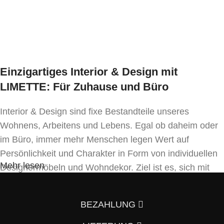
Ausführung wählen
Tischplatte: Sinterstone Holzdekor Grau/Beige
Abmessungen
2-Sitzer-Sofa:
Breite 165 cm, Tiefe 78 cm,
Gesamthöhe 80 cm, Sitzhöhe 40 cm,
Einzigartiges Interior & Design mit
Armlehnenhöhe 55 cm (seitlich).
LIMETTE: Für Zuhause und Büro
Armstuhl:
Breite 76 cm, Tiefe 73
cm, Gesamthöhe 78 cm, Armlehnenhöhe 63
Interior & Design sind fixe Bestandteile unseres
cm, Sitzhöhe 42 cm
Wohnens, Arbeitens und Lebens. Egal ob daheim oder
im Büro, immer mehr Menschen legen Wert auf
Tisch:
Länge: 110 cm, Breite: 60 cm, Höhe: 33 cm
Persönlichkeit und Charakter in Form von individuellen
Mehr lesen
Designermöbeln und Wohndekor. Ziel ist es, sich mit
Mindestbestellmenge:
Einrichtung und Innendekoration – oft sogar in
1 Set
Handfertigung und eigenen Designkonzepten folgend –
BEZAHLUNG
von der Masse abzuheben.