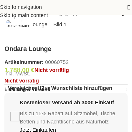
Skip to navigation
e
>
Shop
>
Garten
>
Loungegruppen
>
Ondara Lounge
Skip to main content
Klick zum Vergrößern
AUSVERKAUFT
Ondara Lounge
Artikelnummer:
00060752
1.788,00
€
Nicht vorrätig
inkl. MwSt.
Nicht vorrätig
Vergleichen
Zur Wunschliste hinzufügen
Lieferung & Versand
Kostenloser Versand ab 300€ Einkauf
Bis zu 15% Rabatt auf Sitzmöbel, Tische,
Betten und Nachttische aus Naturholz
Jetzt Einkaufen