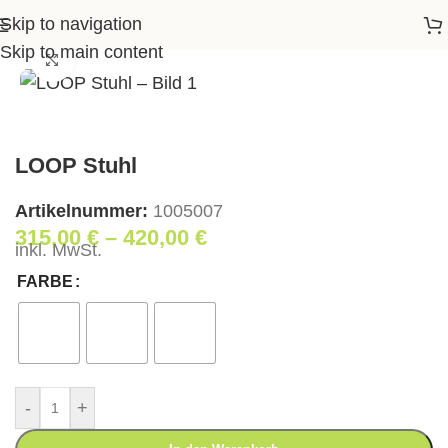
Skip to navigation
Startseite
>
Shop
>
Essen
>
Stühle
>
LOOP Stuhl
Skip to main content
Klick zum Vergrößern
LOOP Stuhl
Artikelnummer:
1005007
315,00
€
–
420,00
€
inkl. MwSt.
FARBE
-
+