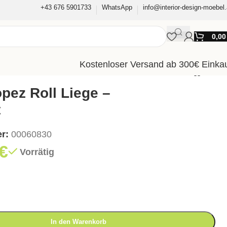
+43 676 5901733
WhatsApp
info@interior-design-moebel.
0,0
Kostenloser Versand ab 300€ Einka
opez Roll Liege –
t
er:
00060830
€
Vorrätig
In den Warenkorb