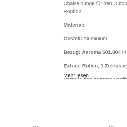
Chaiselounge für den Outd
Rooftop.
Material:
Gestell:
Aluminium
Bezug:
Axroma 601.804
i
Extras:
Rollen
,
1 Zierkisse
Mehr lesen
Vorteile des Axroma-Stoff
Wetterbeständigkeit:
Perfe
Regen, Sonne und Schmutz
UV-Beständigkeit:
Verhind
Sonneneinstrahlung.
Pflegeleicht:
Abnehmbare Rü