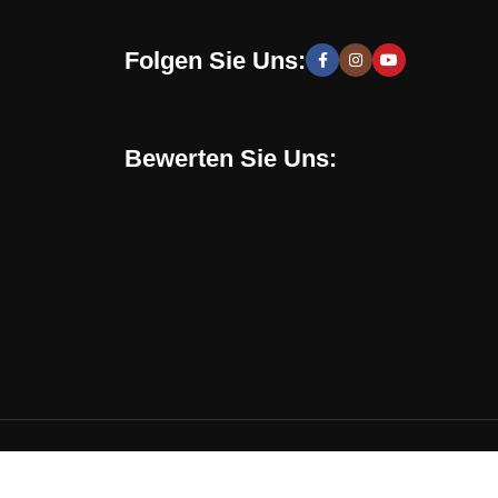
Folgen Sie Uns:
 moderne und stilvolle Lösungen, die Sie zur Schaffung
hen zu entwickeln. Sie erhalten speziell für Sie
Bewerten Sie Uns:
Online-Shop verwenden. Mit uns können Sie eine
en, sondern auch eine gesunde Umgebung in Ihrem
chrichten, Trends und Aktionen informiert. Verpassen
 Trend liegen, Ihr perfektes Design kreieren und Ihr