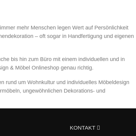
, immer mehr Menschen legen Wert auf Persönlichkeit
nnendekoration – oft sogar in Handfertigung und eigenen
 bis hin zum Büro mit einem individuellen und in
sign & Möbel Onlineshop genau richtig.
en rund um Wohnkultur und individuelles Möbeldesign
rmöbeln, ungewöhnlichen Dekorations- und
ts über die Auswahl von Möbeln, Dekorationsmaterialien
gen Sie sich doch selbst davon!
KONTAKT