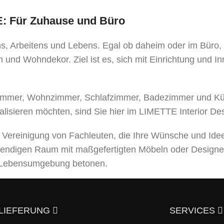
TE: Für Zuhause und Büro
ens, Arbeitens und Lebens. Egal ob daheim oder im Büro
 und Wohndekor. Ziel ist es, sich mit Einrichtung und I
mer, Wohnzimmer, Schlafzimmer, Badezimmer und Küche
alisieren möchten, sind Sie hier im LIMETTE Interior De
e Vereinigung von Fachleuten, die Ihre Wünsche und Ide
bendigen Raum mit maßgefertigten Möbeln oder Designe
er Lebensumgebung betonen.
leistungen an, von der Entwicklung eines Designprojek
usgezeichneter Qualität – und trotzdem günstig.
Überzeu
LIEFERUNG
SERVICES