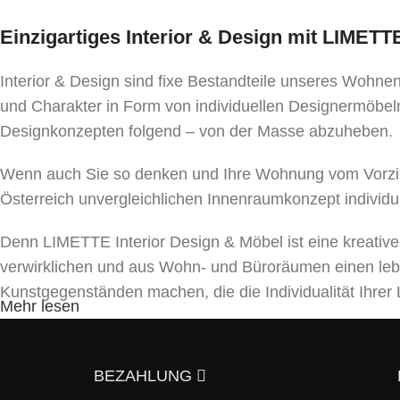
Einzigartiges Interior & Design mit LIMET
Interior & Design sind fixe Bestandteile unseres Wohn
und Charakter in Form von individuellen Designermöbeln
Designkonzepten folgend – von der Masse abzuheben.
Wenn auch Sie so denken und Ihre Wohnung vom Vorzim
Österreich unvergleichlichen Innenraumkonzept individu
Denn LIMETTE Interior Design & Möbel ist eine kreativ
verwirklichen und aus Wohn- und Büroräumen einen le
Kunstgegenständen machen, die die Individualität Ihr
Mehr lesen
Unser Team bietet ein umfassendes Spektrum von Dienst
und Beleuchtungen bis hin zu Textilien und Dekor. Mit a
BEZAHLUNG