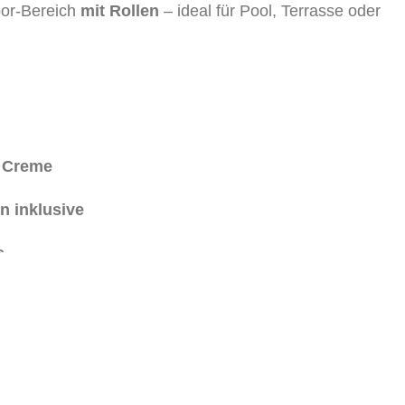
oor-Bereich
mit Rollen
– ideal für Pool, Terrasse oder
n
Creme
n inklusive
s
kt für den dauerhaften Outdoor-Einsatz – widersteht
.
ert das Ausbleichen der Farben, auch bei starker
ckenkissen, die sich leicht reinigen lassen.