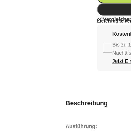
Vergleiche
Lieferung & Ve
Kostenl
Bis zu 
Nachtti
Jetzt E
Beschreibung
Ausführung: