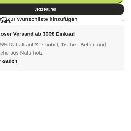
Jetzt kaufen
n
Zur Wunschliste hinzufügen
rsand
oser Versand ab 300€ Einkauf
15% Rabatt auf Sitzmöbel, Tische, Betten und
sche aus Naturholz
inkaufen