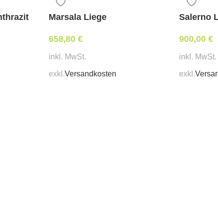
Komfortabel:
Weiches, ang
thrazit
Marsala Liege
Salerno 
Abmessungen:
658,80
€
900,00
€
Breite 191 cm, Tiefe 72 c
inkl. MwSt.
inkl. MwSt.
Mindestbestellmenge:
1 Stk
exkl.
Versandkosten
exkl.
Versa