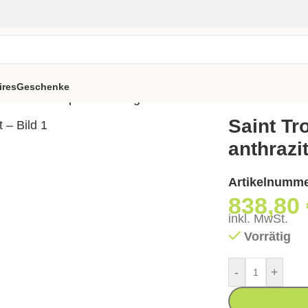
ires
Geschenke
s
>
Saint Tropez Roll Liege – anthrazit
Saint Tr
anthrazi
Artikelnumm
838,80
inkl. MwSt.
Vorrätig
-
+