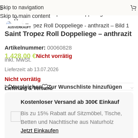
Skip to navigation
n & Daybeds
>
Saint Tropez Roll Doppeliege – anthrazit
Skip to main content
Klick zum Vergrößern
AUSVERKAUFT
Saint Tropez Roll Doppeliege – anthrazit
Artikelnummer:
00060828
1.428,00
€
Nicht vorrätig
inkl. MwSt.
Lieferzeit:
ab 13.07.2026
Nicht vorrätig
Vergleichen
Zur Wunschliste hinzufügen
Lieferung & Versand
Kostenloser Versand ab 300€ Einkauf
Bis zu 15% Rabatt auf Sitzmöbel, Tische,
Betten und Nachttische aus Naturholz
Jetzt Einkaufen