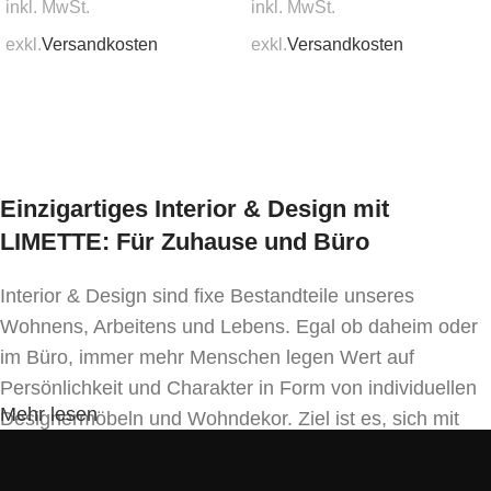
inkl. MwSt.
inkl. MwSt.
exkl.
Versandkosten
exkl.
Versandkosten
In den Warenkorb
In den Warenkorb
Einzigartiges Interior & Design mit
LIMETTE: Für Zuhause und Büro
Interior & Design sind fixe Bestandteile unseres
Wohnens, Arbeitens und Lebens. Egal ob daheim oder
im Büro, immer mehr Menschen legen Wert auf
Persönlichkeit und Charakter in Form von individuellen
Mehr lesen
Designermöbeln und Wohndekor. Ziel ist es, sich mit
Einrichtung und Innendekoration – oft sogar in
Handfertigung und eigenen Designkonzepten folgend –