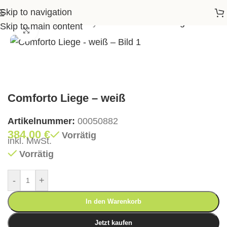
Skip to navigation
en
>
Gartenliegen & Daybeds
>
Comforto Liege – weiß
Skip to main content
Klick zum Vergrößern
Comforto Liege – weiß
Artikelnummer:
00050882
384,00
€
Vorrätig
inkl. MwSt.
Vorrätig
-
+
In den Warenkorb
Jetzt kaufen