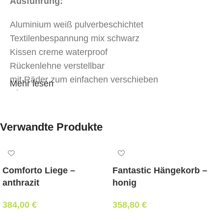
Ausführung:
Aluminium weiß pulverbeschichtet
Textilenbespannung mix schwarz
Kissen creme waterproof
Rückenlehne verstellbar
mit Räder zum einfachen verschieben
Mehr lesen
Abmessungen:
Länge 193 cm x Breite 70 cm
Verwandte Produkte
Stapelbar:
Ja
Mindestbestellmenge:
Comforto Liege –
Fantastic Hängekorb –
1 Stk.
anthrazit
honig
384,00
€
358,80
€