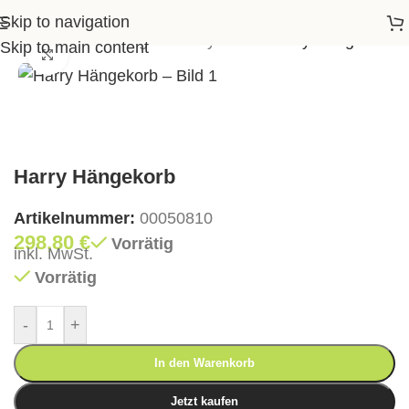
Skip to navigation
>
Garten
>
Gartenliegen & Daybeds
>
Harry Hängekorb
Skip to main content
Klick zum Vergrößern
Harry Hängekorb
Artikelnummer:
00050810
298,80
€
Vorrätig
inkl. MwSt.
Vorrätig
-
+
In den Warenkorb
Jetzt kaufen