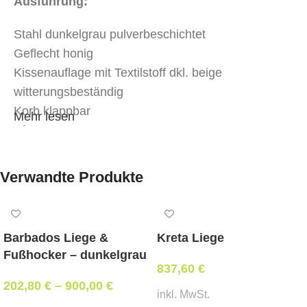
Ausführung:
Stahl dunkelgrau pulverbeschichtet
Geflecht honig
Kissenauflage mit Textilstoff dkl. beige
witterungsbeständig
Korb klappbar
Mehr lesen
Abmessungen:
Aufhängung:
Verwandte Produkte
Breite 105 cm, Tiefe 110 cm, Höhe 185 cm
Korb:
Barbados Liege &
Kreta Liege
Breite 90 cm, Tiefe 70 cm, Höhe 106 cm
Fußhocker – dunkelgrau
Mindestbestellmenge:
837,60
€
202,80
€
–
900,00
€
1 Stk
inkl. MwSt.