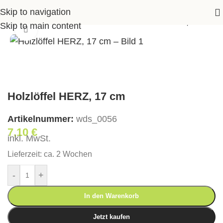
Skip to navigation
Shop
>
Accessoires
>
Küche
>
Holzlöffel HERZ, 17 cm
Skip to main content
Klick zum Vergrößern
Holzlöffel HERZ, 17 cm
Artikelnummer:
wds_0056
7,10
€
inkl. MwSt.
Lieferzeit:
ca. 2 Wochen
-
+
In den Warenkorb
Jetzt kaufen