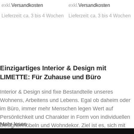
exkl.
Versandkosten
exkl.
Versandkosten
Lieferzeit:
ca. 3 bis 4 Wochen
Lieferzeit:
ca. 3 bis 4 Wochen
In den Warenkorb
In den Warenkorb
Einzigartiges Interior & Design mit
LIMETTE: Für Zuhause und Büro
Interior & Design sind fixe Bestandteile unseres
Wohnens, Arbeitens und Lebens. Egal ob daheim oder
im Büro, immer mehr Menschen legen Wert auf
Persönlichkeit und Charakter in Form von individuellen
Mehr lesen
Designermöbeln und Wohndekor. Ziel ist es, sich mit
Einrichtung und Innendekoration – oft sogar in