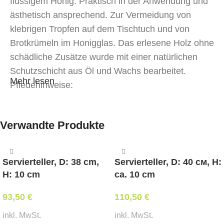
flüssigem Honig. Praktisch in der Anwendung und
ästhetisch ansprechend. Zur Vermeidung von
klebrigen Tropfen auf dem Tischtuch und von
Brotkrümeln im Honigglas. Das erlesene Holz ohne
schädliche Zusätze wurde mit einer natürlichen
Schutzschicht aus Öl und Wachs bearbeitet.
Mehr lesen
Pflegehinweise:
Mit Öko-Spülmitteln reinigen, nicht einweichen,
trockenwischen. Nicht im Geschirrspüler reinigen.
Verwandte Produkte
Nicht in der Mikrowelle erwärmen, nicht mit
kochendem Wasser übergießen, nicht in der Nähe
von Wärmequellen trocknen.
Servierteller, D: 38 cm,
Servierteller, D: 40 см, H:
H: 10 cm
ca. 10 cm
93,50
€
110,50
€
inkl. MwSt.
inkl. MwSt.